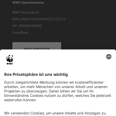
WWF-Spendenkonto
WWF Deutschland
IBAN: DE06 5502 0500 0222 2222 22
BIC: BFSWDE33MNZ
SozialBank
IBAN KOPIEREN
QR-CODE FÜR BANKING-APP
WWF Deutschland
Reinhardtstr. 18
10117 Berlin
Tel.: 030-311 777 700
Ihre Spende kann steuerlich geltend gemacht werden