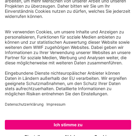
WWF Deutschland
Reinhardtstr. 18
10117 Berlin
Tel.: 030-311 777 700
Ihre Spende kann steuerlich geltend gemacht werden
Registriert als Stiftung WWF Deutschland, Senatsverwaltung für
Justiz Berlin, Az: 3416/976/2
Umsatzsteuer-Identifikationsnummer: DE 114236103
Freistellungsbescheid: Als gemeinnützige Körperschaft befreit
von der Körperschaftssteuer gem. §5 I 9 KStg. unter der
Steuernummer 27/641/09321
© WWF Deutschland 2026