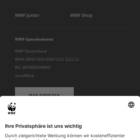
WWF Junior
WWF Shop
WWF-Spendenkonto
WWF Deutschland
IBAN: DE06 5502 0500 0222 2222 22
BIC: BFSWDE33MNZ
SozialBank
IBAN KOPIEREN
QR-CODE FÜR BANKING-APP