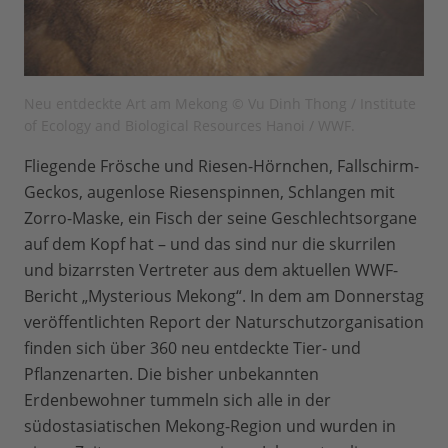
Neu entdeckte Art am Mekong © Vu Dinh Thong / Institute
of Ecology and Biological Resources Hanoi / WWF.
Fliegende Frösche und Riesen-Hörnchen, Fallschirm-
Geckos, augenlose Riesenspinnen, Schlangen mit
Zorro-Maske, ein Fisch der seine Geschlechtsorgane
auf dem Kopf hat – und das sind nur die skurrilen
und bizarrsten Vertreter aus dem aktuellen WWF-
Bericht „Mysterious Mekong“. In dem am Donnerstag
veröffentlichten Report der Naturschutzorganisation
finden sich über 360 neu entdeckte Tier- und
Pflanzenarten. Die bisher unbekannten
Erdenbewohner tummeln sich alle in der
südostasiatischen Mekong-Region und wurden in