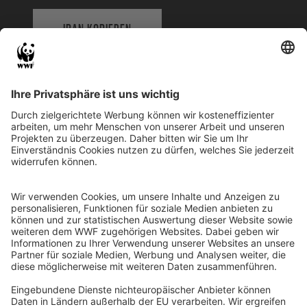
IBAN KOPIEREN
QR-CODE FÜR BANKING-APP
WWF Deutschland
Reinhardtstr. 18
10117 Berlin
Tel.: 030-311 777 700
Ihre Spende kann steuerlich geltend gemacht werden
Registriert als Stiftung WWF Deutschland, Senatsverwaltung für
Justiz Berlin, Az: 3416/976/2
Umsatzsteuer-Identifikationsnummer: DE 114236103
Freistellungsbescheid: Als gemeinnützige Körperschaft befreit
von der Körperschaftssteuer gem. §5 I 9 KStg. unter der