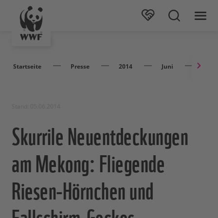
Startseite
Presse
2014
Juni
Skurr
Stand: 05.06.2014
Skurrile Neuentdeckungen
am Mekong: Fliegende
Riesen-Hörnchen und
Fallschirm-Geckos