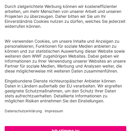
WWF Deutschland
Reinhardtstr. 18
10117 Berlin
Tel.: 030-311 777 700
Ihre Spende kann steuerlich geltend gemacht werden
Registriert als Stiftung WWF Deutschland, Senatsverwaltung für
Justiz Berlin, Az: 3416/976/2
Umsatzsteuer-Identifikationsnummer: DE 114236103
Freistellungsbescheid: Als gemeinnützige Körperschaft befreit
von der Körperschaftssteuer gem. §5 I 9 KStg. unter der
Steuernummer 27/641/09321
© WWF Deutschland 2026