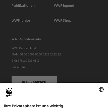
Publikationen
WWF Jugend
WWF Junior
WWF Shop
WWF-Spendenkonto
WWF Deutschland
IBAN: DE06 5502 0500 0222 2222 22
BIC: BFSWDE33MNZ
SozialBank
IBAN KOPIEREN
QR-CODE FÜR BANKING-APP