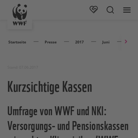
Startseite
Presse
2017
Juni
Kurzs
Stand: 07.06.2017
Kurzsichtige Kassen
Umfrage von WWF und NKI:
Versorgungs- und Pensionskassen