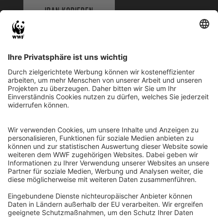
IBAN KOPIEREN
QR-CODE FÜR BANKING-APP
WWF Deutschland
Reinhardtstr. 18
10117 Berlin
Tel.: 030-311 777 700
Ihre Spende kann steuerlich geltend gemacht werden
Registriert als Stiftung WWF Deutschland, Senatsverwaltung für
Justiz Berlin, Az: 3416/976/2
Umsatzsteuer-Identifikationsnummer: DE 114236103
Freistellungsbescheid: Als gemeinnützige Körperschaft befreit
von der Körperschaftssteuer gem. §5 I 9 KStg. unter der