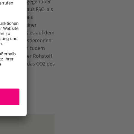
sministerien gegenüber
l Produkte aus FSC- als
 FSC-Siegel als
er sei, zu einer
as Beste, was es auf dem
tzlich eh existierenden
F spricht sich zudem
nachwachsender Rohstoff
t stammt und das CO2 des