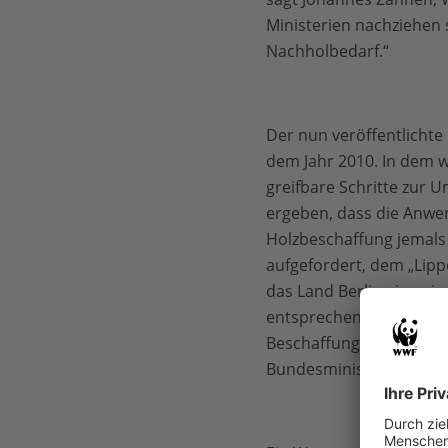
Ministerien nachziehen s
Nachholbedarf.“
Der nun veröffentlichte
dem Jahr 2010. In dem w
greifbare Schritte zur
ergeben, dass die Anwen
Holzbeschaffung jemals
aufgefordert, dem „Lipp
das Land Berlin eine eig
entsprechenden Nachweis
Beschaffungsrichtlinie 
Bundesministerien die