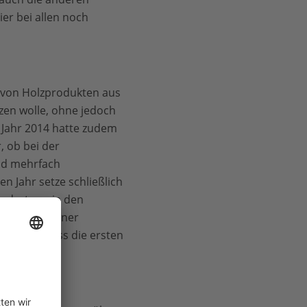
er bei allen noch
g von Holzprodukten aus
zen wolle, ohne jedoch
 Jahr 2014 hatte zudem
, ob bei der
nd mehrfach
n Jahr setze schließlich
fordert sowie den
erte mit seiner
uen uns, dass die ersten