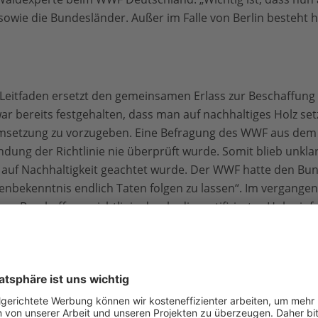
owie die Bundesländer. Außer im Falle von Berlin besteht hi
 Leitfaden ersetzt den gemeinsamen Erlass zur Beschaffun
ar bereits festgehalten, dass man auf nachhaltiges Holz set
 Umsetzung zu vorzugeben. Eine Befragung des WWF aus dem
dung der Richtlinie nie überprüft wurde. Somit blieb unklar
 auf Nachhaltigkeit geachtet wurde. Der WWF hatte den Bu
enbekenntnis endlich Taten folgen zu lassen“. Im vergangene
ene Beschaffungsrichtlinie durch, die zertifiziertes Holz ein
 von der Ernte bis zum verarbeitenden Betrieb. „Berlin lief
die Blaupause für den Bund und die anderen Länder. Wir fre
sem Ruf nun nachgekommen sind“, so Zahnen.