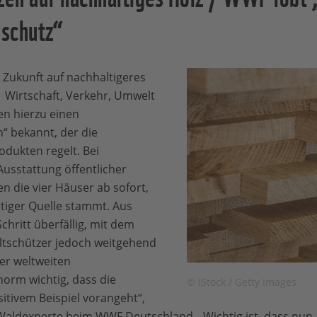
dschutz“
n Zukunft auf nachhaltigeres
r Wirtschaft, Verkehr, Umwelt
en hierzu einen
“ bekannt, der die
dukten regelt. Bei
usstattung öffentlicher
n die vier Häuser ab sofort,
tiger Quelle stammt. Aus
hritt überfällig, mit dem
ltschützer jedoch weitgehend
der weltweiten
norm wichtig, dass die
© iStock / Getty Images
itivem Beispiel vorangeht“,
Waldexperte beim WWF Deutschland. „Wichtig ist, dass nun