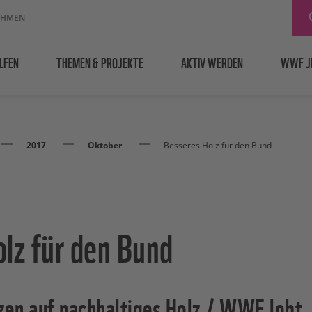
EHMEN
LFEN
THEMEN & PROJEKTE
AKTIV WERDEN
WWF J
2017
Oktober
Besseres Holz für den Bund
lz für den Bund
zen auf nachhaltiges Holz / WWF lobt 