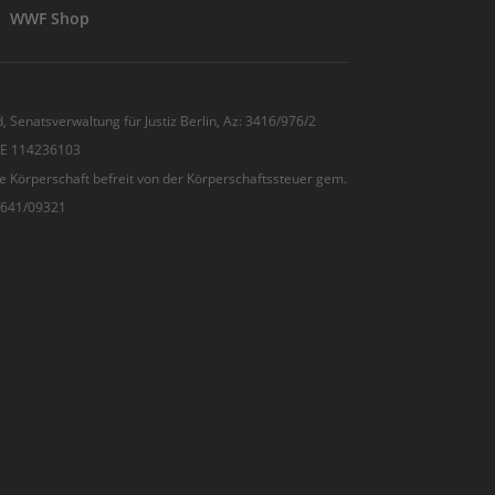
WWF Shop
, Senatsverwaltung für Justiz Berlin, Az: 3416/976/2
 DE 114236103
e Körperschaft befreit von der Körperschaftssteuer gem.
7/641/09321