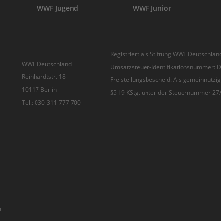
WWF Jugend
WWF Junior
Registriert als Stiftung WWF Deutschland
WWF Deutschland
Umsatzsteuer-Identifikationsnummer:
Reinhardtstr. 18
Freistellungsbescheid: Als gemeinnützig
10117 Berlin
§5 I 9 KStg. unter der Steuernummer 2
Tel.: 030-311 777 700
n