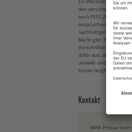
Ein Wermutstropfen ist 
den verschiedenen Holz-
auch PEFC-Zertifizierun
anspruchsvoller an. Es 
nachhaltigen Waldwirtsch
Markt gibt. PEFC liefer
Vorschriften, ist also 
dafür aus, dass der Bund
umwelt- und klimafreund
Holzes langfristig in G
Kontakt
WWF Presse-Team