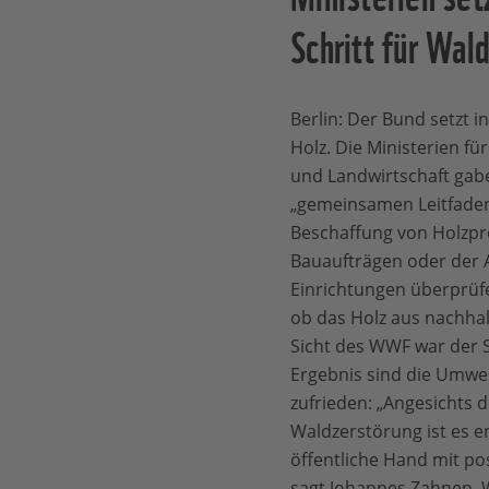
Schritt für Wal
Berlin: Der Bund setzt i
Holz. Die Ministerien fü
und Landwirtschaft gab
„gemeinsamen Leitfaden
Beschaffung von Holzpro
Bauaufträgen oder der A
Einrichtungen überprüfe
ob das Holz aus nachhal
Sicht des WWF war der Sc
Ergebnis sind die Umwe
zufrieden: „Angesichts 
Waldzerstörung ist es e
öffentliche Hand mit pos
sagt Johannes Zahnen, 