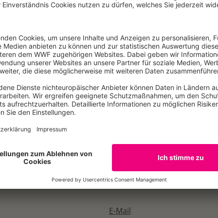
aus Sicht des WWF die undifferenzierte Haltung der Bunde
Zertifikaten. So akzeptiert der gemeinsame Leitfaden sowoh
g. Der WWF sieht wie viele andere Umweltorganisationen das
gebe zudem bessere Kontrollen, wodurch es deutlich geeignet
aft beizutragen. „FSC ist nicht perfekt, aber mit Abstand d
t hingegen keinen nennenswerten Vorteil gegenüber den gese
eher eine Mogelpackung“, kritisiert Johannes Zahnen. Der WW
 bei Baumaterialien verstärkt auf Holz setzt. Holz sei als 
lich, gerade dann, wenn es aus FSC-zertifizierter Herkunf
ebäuden gebunden ist.
E-Mail