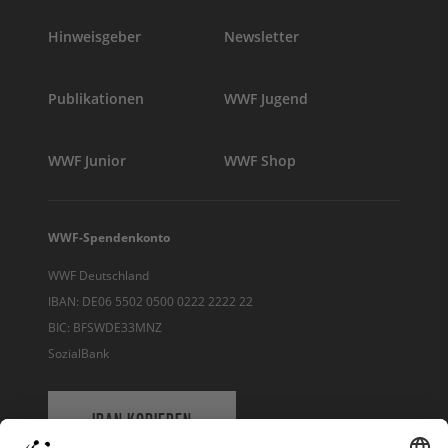
Hinweisgeber
Newsletter
Publikationen
WWF Jugend
WWF Junior
WWF Shop
WWF-Spendenkonto
WWF Deutschland
IBAN: DE06 5502 0500 0222 2222 22
BIC: BFSWDE33MNZ
SozialBank
IBAN KOPIEREN