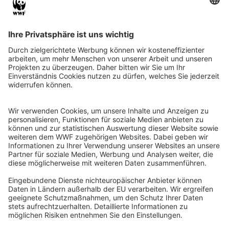
QR-CODE FÜR BANKING-APP
WWF Deutschland
Reinhardtstr. 18
10117 Berlin
Tel.: 030-311 777 700
Ihre Spende kann steuerlich geltend gemacht werden
Registriert als Stiftung WWF Deutschland, Senatsverwaltung für
Justiz Berlin, Az: 3416/976/2
Umsatzsteuer-Identifikationsnummer: DE 114236103
Freistellungsbescheid: Als gemeinnützige Körperschaft befreit
von der Körperschaftssteuer gem. §5 I 9 KStg. unter der
Steuernummer 27/641/09321
© WWF Deutschland 2026