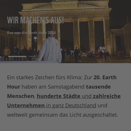
WIR MACHEN’S AUS!
WIR MACHEN’S AUS!
Das war die Earth Hour 2026
Das war die Earth Hour 2026
Ein starkes Zeichen fürs Klima: Zur
20. Earth
Hour
haben am Samstagabend
tausende
Menschen
,
hunderte Städte
und
zahlreiche
Unternehmen
in ganz Deutschland
und
weltweit gemeinsam das Licht ausgeschaltet.