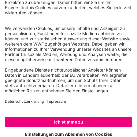
Tel.: 030-311 777 700
Ihre Spende kann steuerlich geltend gemacht werden
Registriert als Stiftung WWF Deutschland, Senatsverwaltung für
Justiz Berlin, Az: 3416/976/2
Umsatzsteuer-Identifikationsnummer: DE 114236103
Freistellungsbescheid: Als gemeinnützige Körperschaft befreit
von der Körperschaftssteuer gem. §5 I 9 KStg. unter der
Steuernummer 27/641/09321
© WWF Deutschland 2026