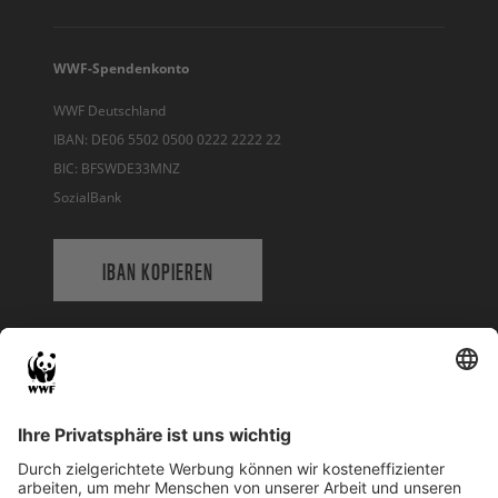
WWF-Spendenkonto
WWF Deutschland
IBAN: DE06 5502 0500 0222 2222 22
BIC: BFSWDE33MNZ
SozialBank
IBAN KOPIEREN
QR-CODE FÜR BANKING-APP
WWF Deutschland
Reinhardtstr. 18
10117 Berlin