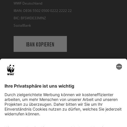
WWF Deutschland
IBAN: DE06 5502 0500 0222 2222 22
BIC: BFSWDE33MNZ
SozialBank
IBAN KOPIEREN
QR-CODE FÜR BANKING-APP
WWF Deutschland
Reinhardtstr. 18
10117 Berlin
Tel.: 030-311 777 700
Ihre Spende kann steuerlich geltend gemacht werden