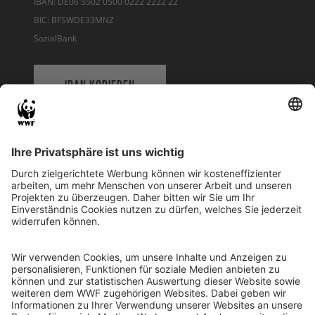
IBAN: DE06 5502 0500 0222 2222 22
BIC: BFSWDE33MNZ
SozialBank
IBAN KOPIEREN
QR-CODE FÜR BANKING-APP
WWF Deutschland
Reinhardtstr. 18
10117 Berlin
Tel.: 030-311 777 700
Ihre Spende kann steuerlich geltend gemacht werden
Registriert als Stiftung WWF Deutschland, Senatsverwaltung für
Justiz Berlin, Az: 3416/976/2