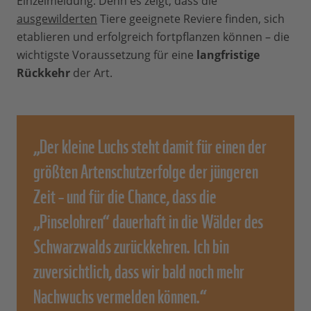
Einzelmeldung. Denn es zeigt, dass die
ausgewilderten
Tiere geeignete Reviere finden, sich
etablieren und erfolgreich fortpflanzen können – die
wichtigste Voraussetzung für eine
langfristige
Rückkehr
der Art.
„Der kleine Luchs steht damit für einen der
größten Artenschutzerfolge der jüngeren
Zeit – und für die Chance, dass die
„Pinselohren“ dauerhaft in die Wälder des
Schwarzwalds zurückkehren. Ich bin
zuversichtlich, dass wir bald noch mehr
Nachwuchs vermelden können.“