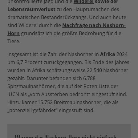
unkontrollierte Jagd und die
Wilderei
sowie der
Lebensraumverlust
zu den Hauptursachen des
dramatischen Bestandsrückgangs. Und auch heute
sind Wilderei durch die
Nachfrage nach Nashorn-
Horn
grundsätzlich die größte Bedrohung für die
Tiere.
Insgesamt ist die Zahl der Nashörner in
Afrika
2024
um 6,7 Prozent zurückgegangen. Bis Ende des Jahres
wurden in Afrika schätzungsweise 22.540 Nashörner
gezählt. Darunter befanden sich 6.788
Spitzmaulnashörner, die auf der Roten Liste der
IUCN als „vom Aussterben bedroht“ eingestuft sind.
Hinzu kamen15.752 Breitmaulnashörner, die als
„potenziell gefährdet“ eingestuft sind.
Warum das Nashorn-Horn nicht einfach