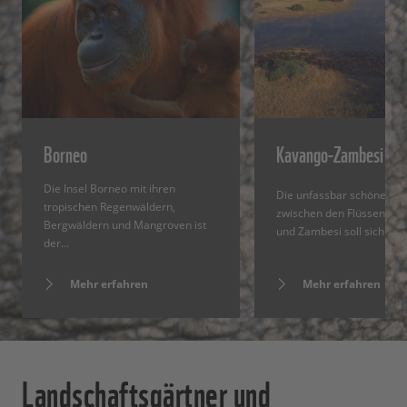
Borneo
Kavango-Zambesi KA
Die Insel Borneo mit ihren
Die unfassbar schöne Nat
tropischen Regenwäldern,
zwischen den Flüssen Ka
Bergwäldern und Mangroven ist
und Zambesi soll sich in 
der…
Mehr erfahren
Mehr erfahren
Landschaftsgärtner und