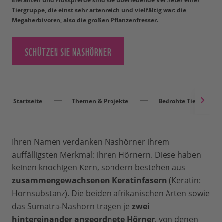
Elefanten und Flusspferde sind sie überlebende Vertreter einer
Tiergruppe, die einst sehr artenreich und vielfältig war: die
Megaherbivoren, also die großen Pflanzenfresser.
SCHÜTZEN SIE NASHÖRNER
Startseite
Themen & Projekte
Bedrohte Tierarten
Ihren Namen verdanken Nashörner ihrem
auffälligsten Merkmal: ihren Hörnern. Diese haben
keinen knochigen Kern, sondern bestehen aus
zusammengewachsenen Keratinfasern
(Keratin:
Hornsubstanz). Die beiden afrikanischen Arten sowie
das Sumatra-Nashorn tragen je
zwei
hintereinander angeordnete Hörner
, von denen