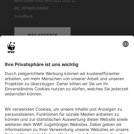
IBAN: DE06 5502 0500 0222 2222 22
BIC: BFSWDE33MNZ
SozialBank
IBAN KOPIEREN
QR-CODE FÜR BANKING-APP
WWF Deutschland
Reinhardtstr. 18
10117 Berlin
Tel.: 030-311 777 700
Ihre Spende kann steuerlich geltend gemacht werden
Registriert als Stiftung WWF Deutschland, Senatsverwaltung für
Justiz Berlin, Az: 3416/976/2