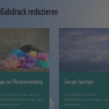
ußabdruck reduzieren
ipps zur Plastikvermeidung
Energie-Spartipps
er sind unsere Tipps, wie man
Hier finden Sie weitere
icht Plastik einsparen oder sogar
Möglichkeiten zum Energie- und
rmeiden kann.
Geldsparen.