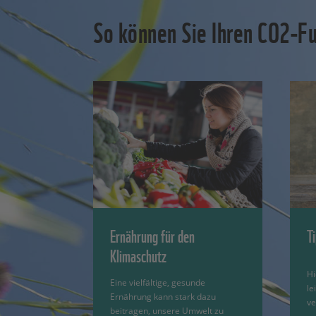
So können Sie Ihren CO2-F
Ernährung für den
T
Klimaschutz
Hi
Eine vielfältige, gesunde
le
Ernährung kann stark dazu
ve
beitragen, unsere Umwelt zu