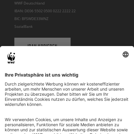
WWF Deutschland
IBAN: DE06 5502 0500 0222 2222 22
BIC: BFSWDE33MNZ
SozialBank
IBAN KOPIEREN
QR-CODE FÜR BANKING-APP
WWF Deutschland
Reinhardtstr. 18
10117 Berlin
Tel.: 030-311 777 700
Ihre Spende kann steuerlich geltend gemacht werden