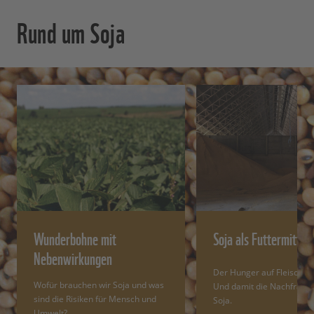
Rund um Soja
Wunderbohne mit
Soja als Futtermittel
Nebenwirkungen
Der Hunger auf Fleisch w
Wofür brauchen wir Soja und was
Und damit die Nachfrage
sind die Risiken für Mensch und
Soja.
Umwelt?