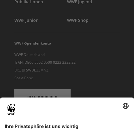
Publikationen
WWF Jugend
WWF Junior
WWF Shop
WWF-Spendenkonto
WWF Deutschland
IBAN: DE06 5502 0500 0222 2222 22
BIC: BFSWDE33MNZ
SozialBank
IBAN KOPIEREN
QR-CODE FÜR BANKING-APP