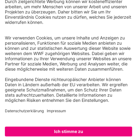
WWF Deutschland
Reinhardtstr. 18
10117 Berlin
Tel.: 030-311 777 700
Ihre Spende kann steuerlich geltend gemacht werden
Registriert als Stiftung WWF Deutschland, Senatsverwaltung für
Justiz Berlin, Az: 3416/976/2
Umsatzsteuer-Identifikationsnummer: DE 114236103
Freistellungsbescheid: Als gemeinnützige Körperschaft befreit
von der Körperschaftssteuer gem. §5 I 9 KStg. unter der
Steuernummer 27/641/09321
© WWF Deutschland 2026