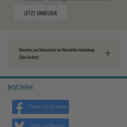
JETZT ANMELDEN
Hinweise zum Datenschutz bei Newsletter-Anmeldung
(Hier klicken)
Nach dem Absenden der Daten senden
wir Ihnen eine E-Mail, in der Sie die
Jetzt teilen
Anmeldung bestätigen müssen.
Ihre Einwilligung können Sie jederzeit
Teilen auf Facebook
ohne Angabe von Gründen widerrufen.
Einen formlosen Widerruf können Sie
entweder über den Abmeldelink in jedem
Teilen auf Bluesky