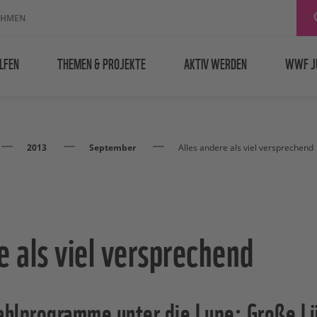
EHMEN
LFEN
THEMEN & PROJEKTE
AKTIV WERDEN
WWF J
2013
September
Alles andere als viel versprechend
e als viel versprechend
lprogramme unter die Lupe: Große Lü