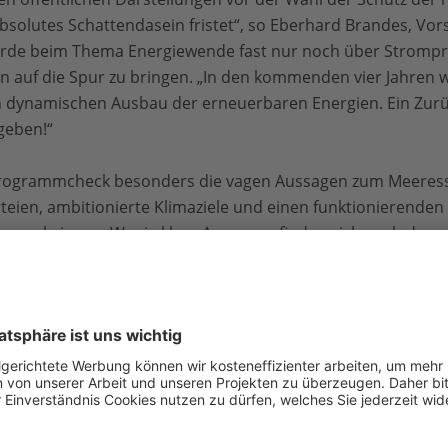
bsolutes Schattendasein fristet“, so Eberhard Brandes, Vo
de beim Thema Energiewende fast nur noch über Strompreis
n auf die Spur zu bringen. „In den kommenden vier Jahren
en dynamischen Ausbau der erneuerbaren Energien. Ein Zurü
geben!“
Programmcheck besonders die vagen Aussagen zum Meeress
arteien, ambitionierte Klimaziele und einen funktionierende
n zu bringen. Wenig klare Aussagen finden sich auch dazu,
len Verpflichtungen zum Schutz von Klima und biologischer V
gehalten werden sollen.
n der meisten Parteien praktische Regierungspolitik werde
weltschutz endgültig vom Vorreiter zur Schnecke“, konstat
e Koalitionsverhandlungen tritt, hier muss nachgebessert we
i Schwerpunktbereichen konsequent auf eine Trendwende h