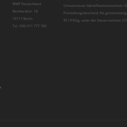
WWF Deutschland
Umsatzsteuer-Identifikationsnummer:
Reinhardtstr. 18
Freistellungsbescheid: Als gemeinnützig
10117 Berlin
§5 I 9 KStg. unter der Steuernummer 2
Tel.: 030-311 777 700
n