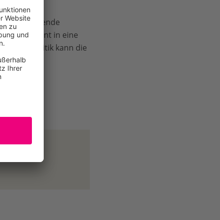
rträgliche
und irreführende
e konsequent in eine
tschutzpolitik kann die
rteien.