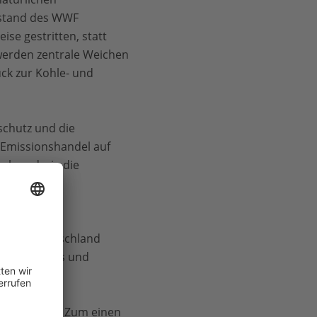
rstand des WWF
e gestritten, statt
 werden zentrale Weichen
ck zur Kohle- und
chutz und die
n Emissionshandel auf
 ob und wie die
ielfalt in
n, wird Deutschland
iert Brandes und
rden!“
inzuwirken: Zum einen