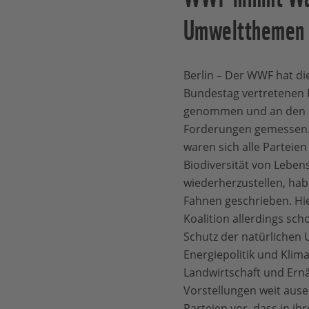
Umweltthemen
Berlin – Der WWF hat d
Bundestag vertretenen P
genommen und an den e
Forderungen gemessen.
waren sich alle Parteien 
Biodiversität von Leben
wiederherzustellen, habe
Fahnen geschrieben. Hie
Koalition allerdings sc
Schutz der natürlichen 
Energiepolitik und Kli
Landwirtschaft und Ern
Vorstellungen weit ause
Parteien vor, dass in ih