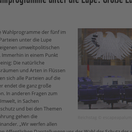
ie Wahlprogramme der fünf im
arteien unter die Lupe
igenen umweltpolitischen
 Immerhin in einem Punkt
einig: Die natürliche
sräumen und Arten in Flüssen
n sich alle Parteien auf die
r endet die ganz große
hon. In anderen Fragen zum
Umwelt, in Sachen
maschutz und bei den Themen
ährung gehen die
Reichstag © escapeapalumni
inander. „Wir werfen allen
ren öffentlichen Darstellungen vor der Wahl der Schutz der 