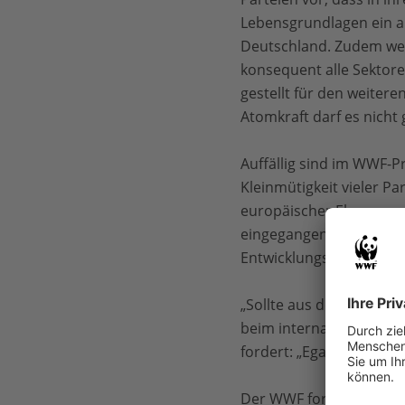
Lebensgrundlagen ein a
Deutschland. Zudem wer
konsequent alle Sektore
gestellt für den weiter
Atomkraft darf es nicht 
Auffällig sind im WWF-
Kleinmütigkeit vieler P
europäischer Ebene vora
eingegangenen finanziel
Entwicklungsländern ein
„Sollte aus den Aussage
beim internationalen Um
fordert: „Egal wer in di
Der WWF fordert in zwe