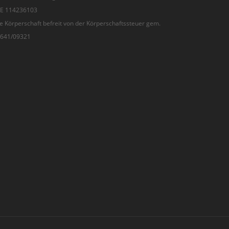
 DE 114236103
e Körperschaft befreit von der Körperschaftssteuer gem.
7/641/09321