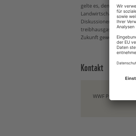
gelte es, den Schutz der
Landwirtschaft zur Che
Diskussionen bei Klima
treibhausgasarme Zukunf
Zukunft gewonnen werde
Kontakt
WWF Presse-Team