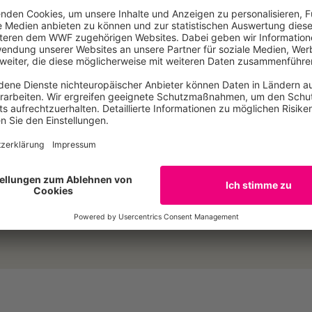
 biologischen Vielfalt in Wäldern, Meeren und durch naturve
fsache zu machen und zum anderen müsse die Verzagtheit 
schutz und Energiewende ein Ende haben. Stattdessen müss
t investiert werden. „Mit überzeugender Natur- und Umwel
n – ökologisch wie ökonomisch“, ermuntert Brandes die Pa
E-Mail