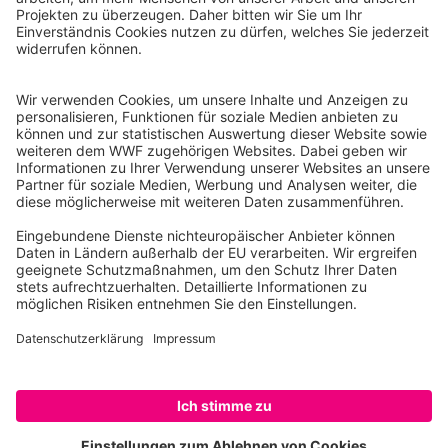
WWF Deutschland
Reinhardtstr. 18
10117 Berlin
Tel.: 030-311 777 700
Ihre Spende kann steuerlich geltend gemacht werden
Registriert als Stiftung WWF Deutschland, Senatsverwaltung für
Justiz Berlin, Az: 3416/976/2
Umsatzsteuer-Identifikationsnummer: DE 114236103
Freistellungsbescheid: Als gemeinnützige Körperschaft befreit
von der Körperschaftssteuer gem. §5 I 9 KStg. unter der
Steuernummer 27/641/09321
© WWF Deutschland 2026