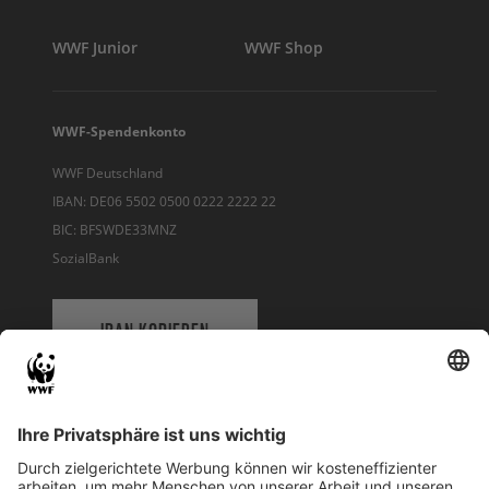
WWF Junior
WWF Shop
WWF-Spendenkonto
WWF Deutschland
IBAN: DE06 5502 0500 0222 2222 22
BIC: BFSWDE33MNZ
SozialBank
IBAN KOPIEREN
QR-CODE FÜR BANKING-APP