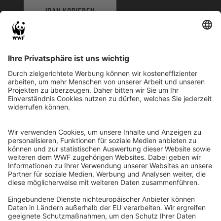
IBAN KOPIEREN
QR-CODE FÜR BANKING-APP
WWF Deutschland
Reinhardtstr. 18
10117 Berlin
Tel.: 030-311 777 700
Ihre Spende kann steuerlich geltend gemacht werden
Registriert als Stiftung WWF Deutschland, Senatsverwaltung für
Justiz Berlin, Az: 3416/976/2
Umsatzsteuer-Identifikationsnummer: DE 114236103
Freistellungsbescheid: Als gemeinnützige Körperschaft befreit
von der Körperschaftssteuer gem. §5 I 9 KStg. unter der