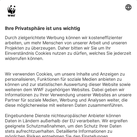
Muscheln | WWF Junior
Fruchtiges Eiswasser
WWF Junior
Muscheln leben in fast allen
Manchmal ist es im Som
Gewässern. Und das tollste ist: Oft
richtig heiß. Dann kann ei
zeigen sie an, ob das…
Getränk erfrischend sein.
Mehr erfahren
Mehr erfahren
Tiere