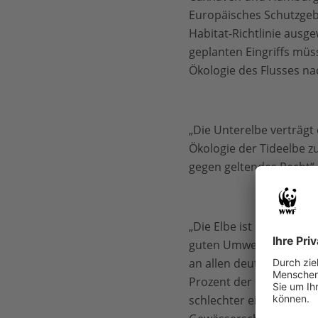
Europäisches Schutzgeb
Habitat-Richtlinie ausg
geplanten Eingriffs müs
Ökologie des Flusses na
„Die Unterelbe verträgt
Ökologie der Tideelbe z
gegen geltendes Recht
„Die Elbe ist leider kein
guten Umweltzustand“, 
an allen deutschen Flüs
Prozent der deutschen F
schlechter eingestuft. 