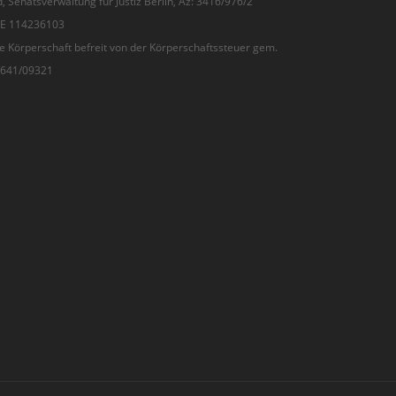
, Senatsverwaltung für Justiz Berlin, Az: 3416/976/2
 DE 114236103
e Körperschaft befreit von der Körperschaftssteuer gem.
7/641/09321