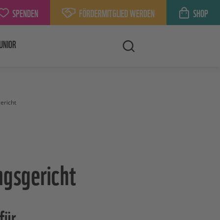
SPENDEN
FÖRDERMITGLIED WERDEN
SHOP
UNIOR
ericht
ngsgericht
für