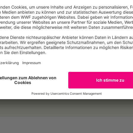
chland zu. „Unser Ziel sind lebendige Flüsse in Deutschla
er oder Ems mit der wirtschaftlichen Nutzung der Ströme in
iel stärker gewichtet und schon am Anfang der Planungen 
ch die Prüfung von Alternativen. Statt die Elbmündung ein
nk file:10372 wwf positionspapier>Kooperation der norddeu
erhaven wirtschaftlich und ökologisch der richtige Weg.
E-Mail