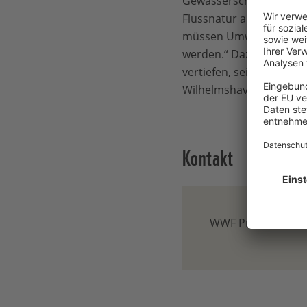
Gewässerschutz in Deuts
Flussnatur an Elbe, Wes
müssen Umweltbelange v
werden.“ Dazu gehöre au
vertiefen, sei eine <li
Wilhelmshaven und Brem
Kontakt
WWF Presse-Team