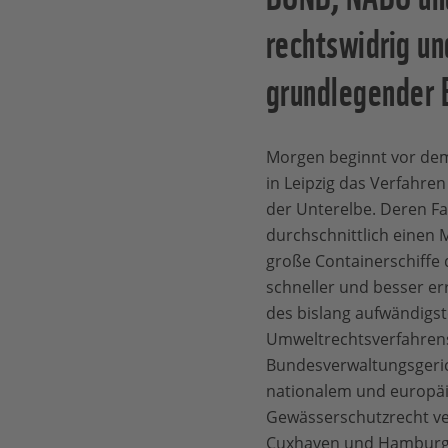
rechtswidrig un
grundlegender 
Morgen beginnt vor de
in Leipzig das Verfahre
der Unterelbe. Deren Fa
durchschnittlich einen 
große Containerschiffe
schneller und besser e
des bislang aufwändigs
Umweltrechtsverfahrens
Bundesverwaltungsgeric
nationalem und europä
Gewässerschutzrecht ve
Cuxhaven und Hamburg i