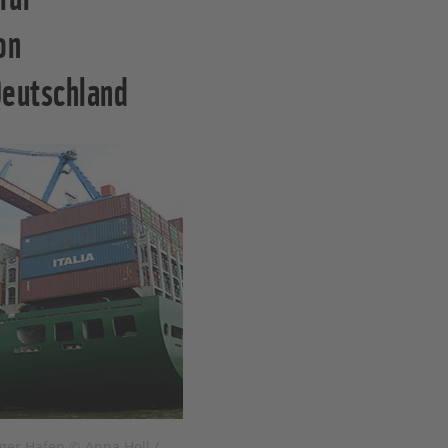
on
Deutschland
ger Hafen © Anna Holl /