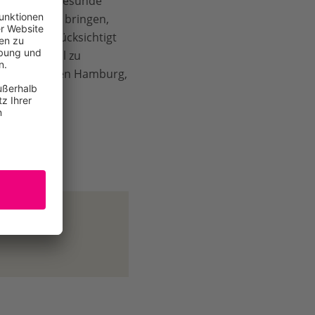
nd. Um eine gesunde
 Einklang zu bringen,
besser berücksichtigt
 neuntes Mal zu
tschen Seehäfen Hamburg,