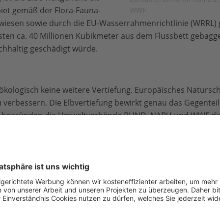
iet gemäß der Flora-Fauna-
WWF
ewiesen sowie durch die EU-Wasserrahmenrichtlinie (WRRL) 
sten ca. 40 Millionen Kubikmeter aus dem Flussbett gebagg
chhaltig geschädigt würde.
 ökologisch keine weitere Vertiefung. Europäisches Natursch
u verbessern. Die Elbvertiefung bewirkt genau das Gegentei
“, begründen die Umweltverbände BUND, NABU und WWF die
 Einzelfall: kein einziger der als Bundeswasserstraßen genutz
so die Verbände weiter.
(Quelle BfG 2010)
Laut Wasserrahmenr
sen ein sogenannter „guter ökologischer Zustand“ wiederherg
lüsse sind in keinem guten Zustand; ihre Beschaffenheit wi
Der Entscheidung in Sachen Elbe komme damit Signalwirkung