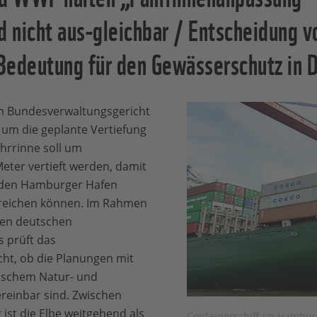
d nicht aus-gleichbar / Entscheidung v
Bedeutung für den Gewässerschutz in 
m Bundesverwaltungsgericht
n um die geplante Vertiefung
hrrinne soll um
Meter vertieft werden, damit
 den Hamburger Hafen
rreichen können. Im Rahmen
ten deutschen
 prüft das
ht, ob die Planungen mit
ischem Natur- und
reinbar sind. Zwischen
st die Elbe weitgehend als
Containerschiff im Hambur