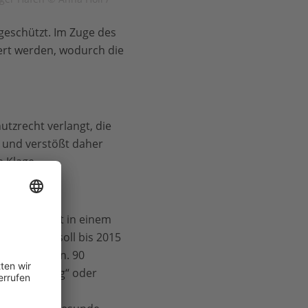
geschützt. Im Zuge des
ert werden, wodurch die
utzrecht verlangt, die
l und verstößt daher
 Klage.
ten Flüsse ist in einem
ichtlinie soll bis 2015
estellt sein. 90
rd als „mäßig“ oder
 für den