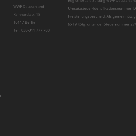
Registriert als Stiftung WWF Deutschland
WWF Deutschland
Umsatzsteuer-Identifikationsnummer:
Reinhardtstr. 18
Freistellungsbescheid: Als gemeinnützig
10117 Berlin
§5 I 9 KStg. unter der Steuernummer 2
Tel.: 030-311 777 700
n