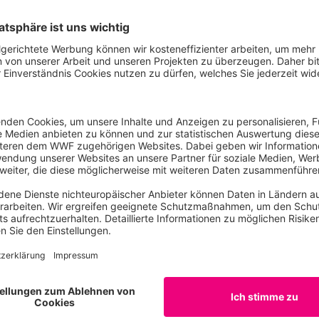
nterstützt der WWF, fordert aber, den Einsatz der fossilen
 zu beenden. Der Ausbau der Erneuerbaren Energien müsse 
t fortgesetzt werden. In Schleswig-Holstein gebe es zum Bei
 sei. Schlechte Beispiele, wie der Anbau von Energie-Mais 
bringen netto auch zu wenig für die Energiewende. Wegen 
leunigen Meeresspiegelanstieges gelte es auch, zusätzlich
assung auf den Weg zu bringen: „Küstenschützer und Nat
, die Sicherheit der Menschen vor Sturmfluten zu gewährle
urangepasstes Mitwachsen mit dem Meeresspiegel zu ermö
 WWF, Hans-Ulrich Rösner.
nte WWF-Vorstand Brandes zum engagierten Weitermachen 
urismus wird immer besser, und es gibt das gemeinsame Z
meer zu erhalten. Ebenso sollten die vielfältigen Bemühun
ruckendes Naturerlebnis im Wattenmeer zu ermöglichen, w
ändnis für die Natur wächst.