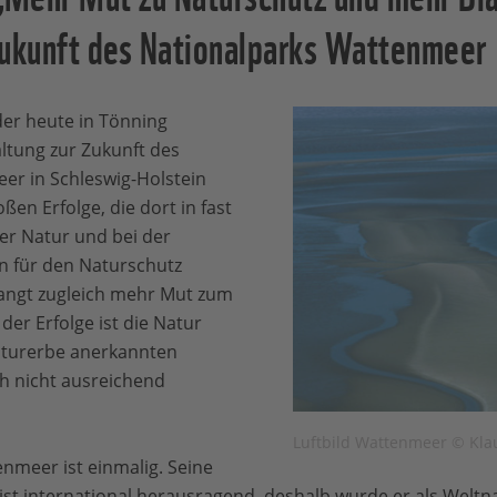
Zukunft des Nationalparks Wattenmeer
er heute in Tönning
ltung zur Zukunft des
er in Schleswig-Holstein
en Erfolge, die dort in fast
er Natur und bei der
 für den Naturschutz
langt zugleich mehr Mut zum
der Erfolge ist die Natur
naturerbe anerkannten
 nicht ausreichend
Luftbild Wattenmeer © Kl
nmeer ist einmalig. Seine
st international herausragend, deshalb wurde er als Weltn