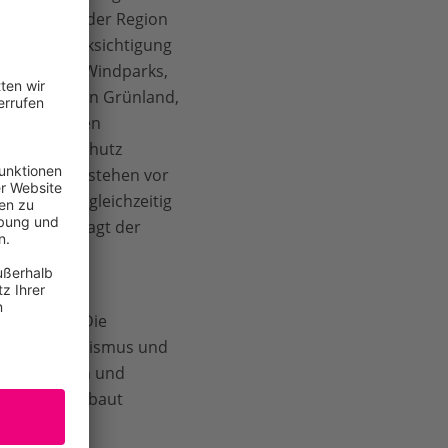
 Energien in der Region
unter Berücksichtigung
spiel viele Windparks,
auf Kosten von Grünland,
des durch den
 zum Klimaschutz
urschützer stehen vor
isten und gleichzeitig
glichen“, sagt der
aufrufen: Die
iel von Tourismus und
gen, Kindern und
eiter ausgebaut