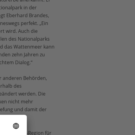
ionalpark in der
agt Eberhard Brandes,
neswegs perfekt. „Ein
rt wird. Auch die
ilen des Nationalparks
nd das Wattenmeer kann
nden zehn Jahren zu
chtem Dialog.“
er anderen Behörden,
erhalb des
eändert werden. Die
cken nicht mehr
tiefung und damit der
n.
er Vorzeige-Region für