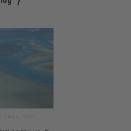
aus Günther / WWF
aturerbe anerkannt. Er