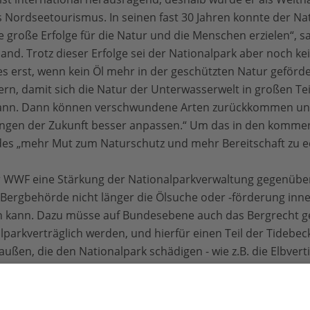
s Nordseetourismus. In seinen fast 30 Jahren konnte der Nat
 große Erfolge für die Natur und die Menschen erzielen“, s
d. Trotz dieser Erfolge sei der Nationalpark aber noch kei
es erst, wenn kein Öl mehr in der geschützten Natur geförde
ern, damit sich die Natur der Unterwasserwelt in großen Te
n kann. Dann können verschwundene Arten zurückkommen u
ngen der Zukunft besser anpassen.“ Um das in den komme
ndes „mehr Mut zum Naturschutz und mehr Bereitschaft zu e
er WWF eine Stärkung der Nationalparkverwaltung gegenüb
 Bergbehörde nicht länger die Ölsuche oder -förderung inn
n kann. Dazu müsse auf Bundesebene auch das Bergrecht g
lparkverträglich werden, und hierfür einen Teil der Tidebe
 außen, die den Nationalpark schädigen - wie z.B. die Elbver
iete im Süden des Nationalparks - müssen gestoppt werde
nmeer entwickelt sich seit vielen Jahren immer mehr zu ein