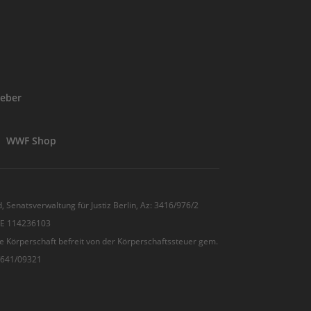
eber
WWF Shop
, Senatsverwaltung für Justiz Berlin, Az: 3416/976/2
 DE 114236103
e Körperschaft befreit von der Körperschaftssteuer gem.
7/641/09321