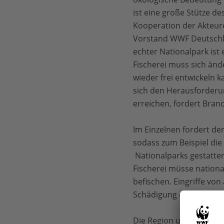
ist eine große Stütze de
Kooperation der Akteure
Vorstand WWF Deutschlan
echter Nationalpark ist 
Fischerei muss sich änd
wieder frei entwickel
sich den Herausforderu
erreichen, fordert Bra
Im Einzelnen fordert d
sodass zum Beispiel die
Nationalparks gestatte
Fischerei müsse nationa
befischen. Eingriffe von
Schädigung der Wattgeb
Die Region um das Watte