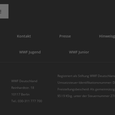
!
Kontakt
Presse
Hinweisg
WWF Jugend
WWF Junior
Registriert als Stiftung WWF Deutschland
WWF Deutschland
Umsatzsteuer-Identifikationsnummer:
Reinhardtstr. 18
Freistellungsbescheid: Als gemeinnützig
10117 Berlin
§5 I 9 KStg. unter der Steuernummer 2
Tel.: 030-311 777 700