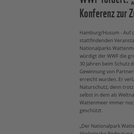
Konferenz zur 
Hamburg/Husum - Auf d
stattfindenden Veransta
Nationalparks Wattenme
würdigt der WWF die groß
30 Jahren beim Schutz d
Gewinnung von Partnern
erreicht wurden. Er ver
Naturschutz, denn trotz 
selbst in dem als Welt
Wattenmeer immer noch
geschützt.
„Der Nationalpark Watte
ökologische Bedeutung i