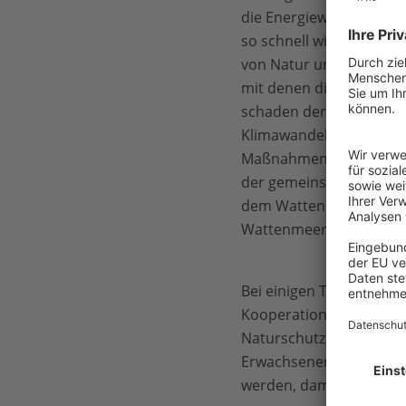
die Energiewende. Dies u
so schnell wie möglich
von Natur und Landschaf
mit denen dies gelungen
schaden der Natur und 
Klimawandel stark besch
Maßnahmen zur Klimaanp
der gemeinsamen Aufgabe
dem Wattenmeer ein nat
Wattenmeerexperte des
Bei einigen Themen kon
Kooperation mit dem To
Naturschutz, das Watten
Erwachsenen ein beeind
werden, damit das Verst