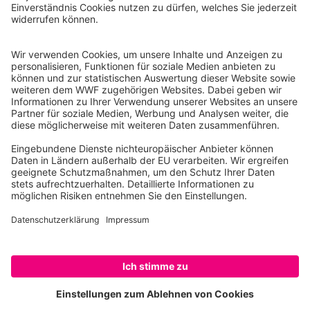
Reinhardtstr. 18
10117 Berlin
Tel.: 030-311 777 700
Ihre Spende kann steuerlich geltend gemacht werden
Registriert als Stiftung WWF Deutschland, Senatsverwaltung für
Justiz Berlin, Az: 3416/976/2
Umsatzsteuer-Identifikationsnummer: DE 114236103
Freistellungsbescheid: Als gemeinnützige Körperschaft befreit
von der Körperschaftssteuer gem. §5 I 9 KStg. unter der
Steuernummer 27/641/09321
© WWF Deutschland 2026