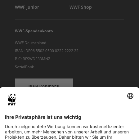
WWF Junior
WWF Shop
WWF-Spendenkonto
WWF Deutschland
IBAN: DE06 5502 0500 0222 2222 22
BIC: BFSWDE33MNZ
SozialBank
IBAN KOPIEREN
QR-CODE FÜR BANKING-APP
WWF Deutschland