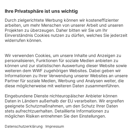
QR-CODE FÜR BANKING-APP
WWF Deutschland
Reinhardtstr. 18
10117 Berlin
Tel.: 030-311 777 700
Ihre Spende kann steuerlich geltend gemacht werden
Registriert als Stiftung WWF Deutschland, Senatsverwaltung für
Justiz Berlin, Az: 3416/976/2
Umsatzsteuer-Identifikationsnummer: DE 114236103
Freistellungsbescheid: Als gemeinnützige Körperschaft befreit
von der Körperschaftssteuer gem. §5 I 9 KStg. unter der
Steuernummer 27/641/09321
© WWF Deutschland 2026