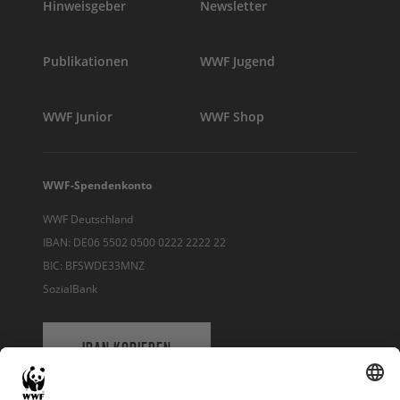
Hinweisgeber
Newsletter
Publikationen
WWF Jugend
WWF Junior
WWF Shop
WWF-Spendenkonto
WWF Deutschland
IBAN: DE06 5502 0500 0222 2222 22
BIC: BFSWDE33MNZ
SozialBank
IBAN KOPIEREN