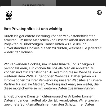
IBAN KOPIEREN
QR-CODE FÜR BANKING-APP
WWF Deutschland
Reinhardtstr. 18
10117 Berlin
Tel.: 030-311 777 700
Ihre Spende kann steuerlich geltend gemacht werden
Registriert als Stiftung WWF Deutschland, Senatsverwaltung für
Justiz Berlin, Az: 3416/976/2
Umsatzsteuer-Identifikationsnummer: DE 114236103
Freistellungsbescheid: Als gemeinnützige Körperschaft befreit
von der Körperschaftssteuer gem. §5 I 9 KStg. unter der