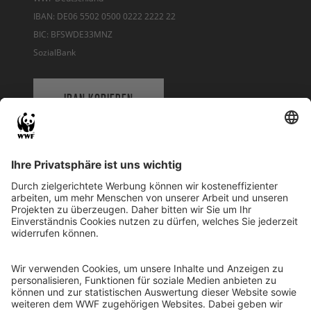
IBAN: DE06 5502 0500 0222 2222 22
BIC: BFSWDE33MNZ
SozialBank
IBAN KOPIEREN
QR-CODE FÜR BANKING-APP
WWF Deutschland
Reinhardtstr. 18
10117 Berlin
Tel.: 030-311 777 700
Ihre Spende kann steuerlich geltend gemacht werden
Registriert als Stiftung WWF Deutschland, Senatsverwaltung für