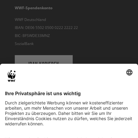
WWF-Spendenkonto
WWF Deutschland
IBAN: DE06 5502 0500 0222 2222 22
BIC: BFSWDE33MNZ
SozialBank
IBAN KOPIEREN
QR-CODE FÜR BANKING-APP
WWF Deutschland
Reinhardtstr. 18
10117 Berlin
Tel.: 030-311 777 700