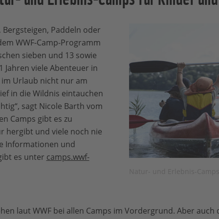
n, Bergsteigen, Paddeln oder
t dem WWF-Camp-Programm
schen sieben und 13 sowie
1 Jahren viele Abenteuer in
 im Urlaub nicht nur am
ief in die Wildnis eintauchen
ichtig“, sagt Nicole Barth vom
en Camps gibt es zu
r hergibt und viele noch nie
e Informationen und
ibt es unter
camps.wwf-
Natur- und Erlebnis-Cam
hen laut WWF bei allen Camps im Vordergrund. Aber auch 