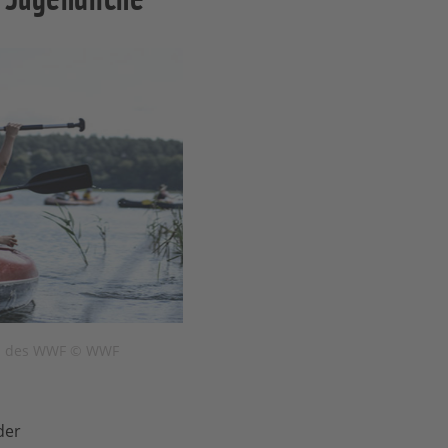
ps des WWF © WWF
der