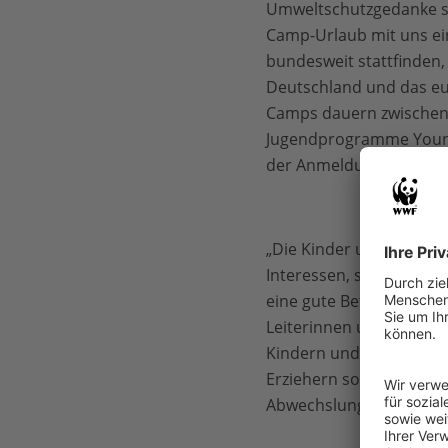
Umweltschutzgedanke spi
Camp-Urlaub mit uns ei
bundesweit stattfinden,
Deutschland und das eur
Camps dauern zwischen v
Jugendprogramme Young 
der Anmeldung für eine
„Die Kinder und Jugendl
Interessen, sind den ganz
eine gute Betreuung we
Leiterinnen und -Leiter
Kindern und Jugendlich
Erziehern sowie Biologe
Abwechslung und Spaß un