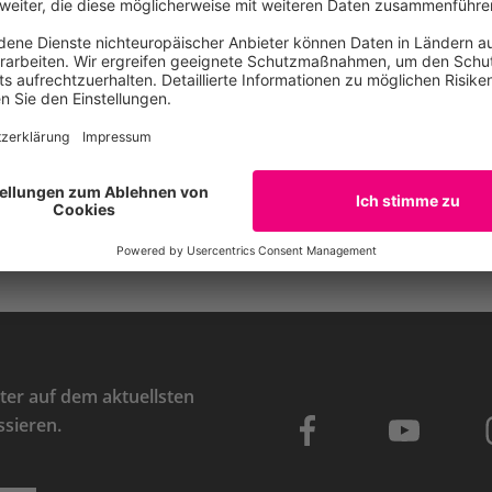
E-Mail
er auf dem aktuellsten
ssieren.