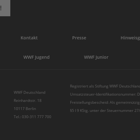
!
Kontakt
Presse
Hinweisg
WWF Jugend
WWF Junior
Registriert als Stiftung WWF Deutschland
WWF Deutschland
Umsatzsteuer-Identifikationsnummer:
Reinhardtstr. 18
Freistellungsbescheid: Als gemeinnützig
10117 Berlin
§5 I 9 KStg. unter der Steuernummer 2
Tel.: 030-311 777 700