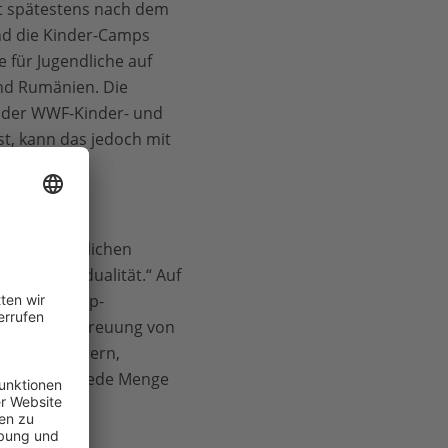
st spätestens nach dem
nd die Kinder-Camps
 für Jugendliche auf
und Rumänien. Die
r der WWF-Kinder- und
t, kann das jedoch mit
unde mit ähnlichen
 und Individualität.“ Auf
en alle Camp-
ng in der Betreuung von
gogen, Lehrern,
ntieren wir jede Menge
er.“