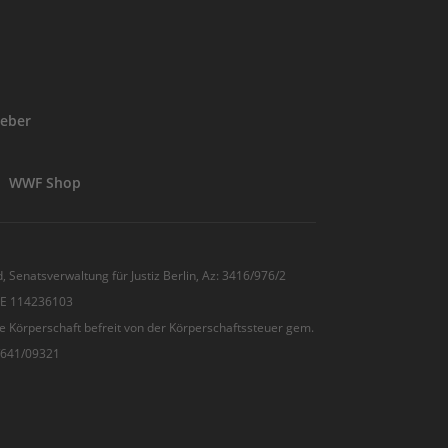
eber
WWF Shop
, Senatsverwaltung für Justiz Berlin, Az: 3416/976/2
 DE 114236103
e Körperschaft befreit von der Körperschaftssteuer gem.
7/641/09321