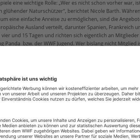
ele eine wichtige Rolle: „Wer es nicht schon vorher war, i
n glühender Naturschützer“, berichtet Nicole Barth. Währe
 um eine einfache Anreise zu ermöglichen, sind die Angebote
opäische Ausland verteilt, darunter Spanien, Frankreich 
ier und 15 Tagen und richten sich eigentlich an Mitgliede
Panda bzw. der WWF Jugend. Wer bislang nicht Mitglied is
s der Camps nachholen.
ichen blühen in den Camps richtig auf. Sie finden neue Fre
en Tag an der frischen Luft. Es gibt viel Raum für Kreativität
rde besonderer Wert gelegt. Nach Angaben des WWF verfüg
 über eine pädagogische Ausbildung und haben viel Erfahru
en. „Unsere Betreuerteams setzen sich aus erfahrenen Päda
n und Naturexperten zusammen“, so Nicole Barth. „So gara
d sorgen für einen sicheren Aufenthalt aller Naturentdeck