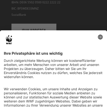
IBAN: DE06 5502 0500 0222 2222 22
BIC: BFSWDE33MNZ
SozialBank
IBAN KOPIEREN
QR-CODE FÜR BANKING-APP
WWF Deutschland
Reinhardtstr. 18
10117 Berlin
Tel.: 030-311 777 700
Ihre Spende kann steuerlich geltend gemacht werden
Registriert als Stiftung WWF Deutschland, Senatsverwaltung für