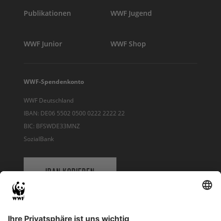
Publikationen
WWF Jugend
WWF Junior
WWF Shop
WWF-Spendenkonto
WWF Deutschland
IBAN: DE06 5502 0500 0222 2222 22
BIC: BFSWDE33MNZ
SozialBank
IBAN KOPIEREN
QR-CODE FÜR BANKING-APP