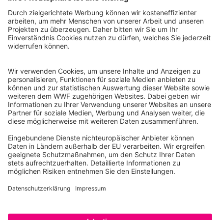
WWF Deutschland
Reinhardtstr. 18
10117 Berlin
Tel.: 030-311 777 700
Ihre Spende kann steuerlich geltend gemacht werden
Registriert als Stiftung WWF Deutschland, Senatsverwaltung für
Justiz Berlin, Az: 3416/976/2
Umsatzsteuer-Identifikationsnummer: DE 114236103
Freistellungsbescheid: Als gemeinnützige Körperschaft befreit
von der Körperschaftssteuer gem. §5 I 9 KStg. unter der
Steuernummer 27/641/09321
© WWF Deutschland 2026