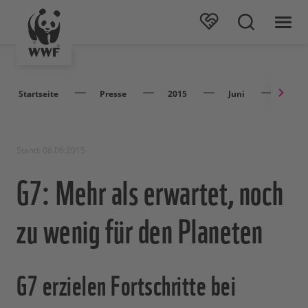
Startseite
Presse
2015
Juni
G7: M
Stand: 08.06.2015
G7: Mehr als erwartet, noch
zu wenig für den Planeten
G7 erzielen Fortschritte bei