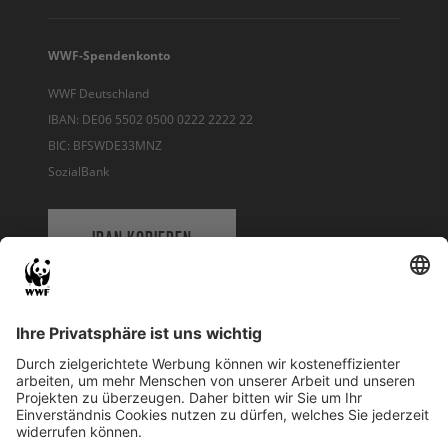
WWF-Spendenkonto
WWF Deutschland
IBAN: DE06 5502 0500 0222 2222 22
BIC: BFSWDE33MNZ
SozialBank
IBAN KOPIEREN
QR-CODE FÜR BANKING-APP
WWF Deutschland
Reinhardtstr. 18
10117 Berlin