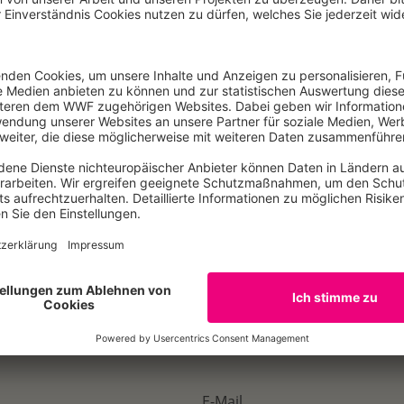
um sich besser an den Klimawandel anzupassen und die Lände
unterstützen zu können. Des Weiteren fordert der WWF, 
ierlichen Verschärfung der Klimaziele erhalte.
ündigten Emissionsminderungen steuern wir auf eine globa
vollkommen unakzeptabel“, so Günther. Bundeskanzlerin Merk
t bei der Erreichung der deutschen Klimaschutzziele zu dem
wäre ihre Unterstützung für das neue Klimaschutzinstrumen
lten und schmutzigen Braunkohlekraftwerken gedrosselt w
E-Mail