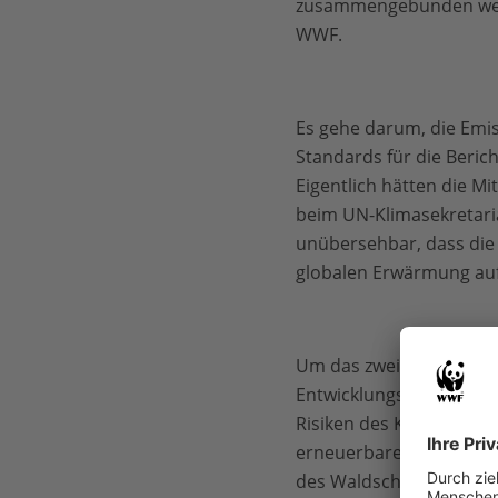
zusammengebunden werde
WWF.
Es gehe darum, die Emis
Standards für die Beric
Eigentlich hätten die M
beim UN-Klimasekretaria
unübersehbar, dass die
globalen Erwärmung auf 
Um das zwei Grad-Limit n
Entwicklungsländern zu
Risiken des Klimawandel
erneuerbare Energien um
des Waldschutzinstrume