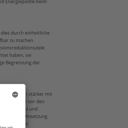
d Energiepolitik beim
dies durch einheitliche
üfbar zu machen.
ssionsreduktionsziele
htet haben, sei
ige Begrenzung der
ustriestaaten stärker mit
nfrastruktur vor den
rgieeffizienz und
lfe bei der Umsetzung
 Technologien