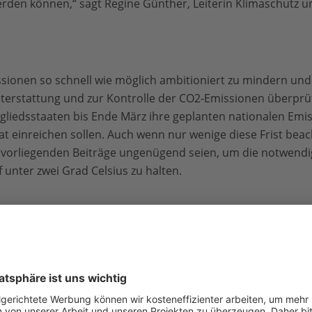
n können,“ sagt Regine Günther, Leiterin Klimaschutz un
sionen so schnell wie möglich ambitioniert zu mindern und 
hterstattung und zur Kontrolle der CO2-Emissionen überpr
itgliedsstaaten bis Ende März ihre geplanten nationalen Emi
t einreichen sollen. Auch wenn nur wenige diese Frist beac
 vorliegenden Beiträge ungenügend seien, um die notwend
unter zwei Grad Celsius zu halten.
icht zu überschreiten, sei es auch notwendig, dass die Ind
sammenarbeiteten, um deren Bevölkerung, Wirtschaft und I
s zu schützen und deren Energieversorgung rascher auf Ene
zustellen. Zusätzlich bräuchten die Entwicklungsländer Hi
ntes REDD+. Dazu sollten ihnen neben Finanzmitteln auch