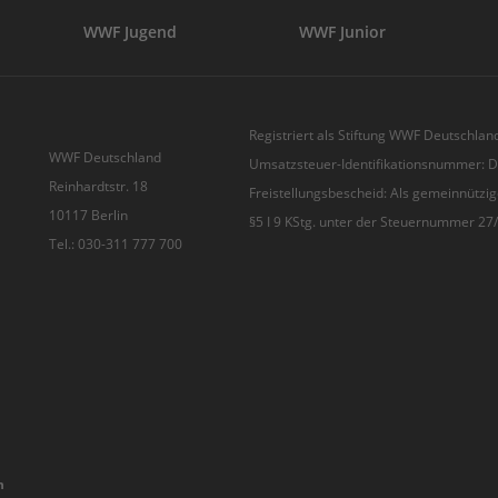
WWF Jugend
WWF Junior
Registriert als Stiftung WWF Deutschland
WWF Deutschland
Umsatzsteuer-Identifikationsnummer:
Reinhardtstr. 18
Freistellungsbescheid: Als gemeinnützig
10117 Berlin
§5 I 9 KStg. unter der Steuernummer 2
Tel.: 030-311 777 700
n