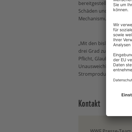
bereitgestellt werden, 
Schäden und Verlusten 
Mechanismus zur kontinu
„Mit den bislang angek
drei Grad zu. Dies ist 
Pflicht, Glaubwürdigkei
Unausweichlich hierfür 
Stromproduktion in ura
Kontakt
WWF Presse-Team