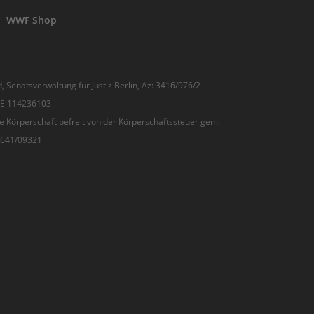
WWF Shop
, Senatsverwaltung für Justiz Berlin, Az: 3416/976/2
 DE 114236103
e Körperschaft befreit von der Körperschaftssteuer gem.
7/641/09321