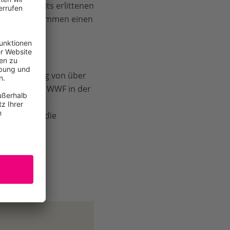
r bei bereits erlittenen
dass das Abkommen einen
le Erwärmung von über
el sieht der WWF in der
onstrieren.
t, mit dem die
erden kann.