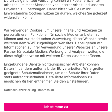
WWF Deutschland
Reinhardtstr. 18
10117 Berlin
Tel.: 030-311 777 700
Ihre Spende kann steuerlich geltend gemacht werden
Registriert als Stiftung WWF Deutschland, Senatsverwaltung für
Justiz Berlin, Az: 3416/976/2
Umsatzsteuer-Identifikationsnummer: DE 114236103
Freistellungsbescheid: Als gemeinnützige Körperschaft befreit
von der Körperschaftssteuer gem. §5 I 9 KStg. unter der
Steuernummer 27/641/09321
© WWF Deutschland 2026