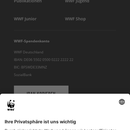
Publikationen
WWF Jugend
WWF Junior
WWF Shop
WWF-Spendenkonto
WWF Deutschland
IBAN: DE06 5502 0500 0222 2222 22
BIC: BFSWDE33MNZ
SozialBank
IBAN KOPIEREN
QR-CODE FÜR BANKING-APP