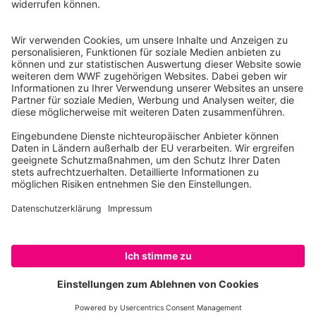
10117 Berlin
Tel.: 030-311 777 700
Ihre Spende kann steuerlich geltend gemacht werden
Registriert als Stiftung WWF Deutschland, Senatsverwaltung für
Justiz Berlin, Az: 3416/976/2
Umsatzsteuer-Identifikationsnummer: DE 114236103
Freistellungsbescheid: Als gemeinnützige Körperschaft befreit
von der Körperschaftssteuer gem. §5 I 9 KStg. unter der
Steuernummer 27/641/09321
© WWF Deutschland 2026
SPENDEN