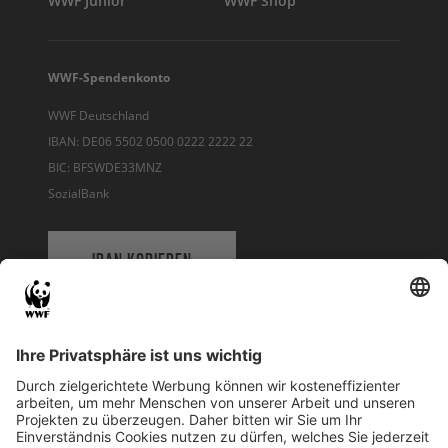
WWF Junior
WWF Shop
WWF-Spendenkonto
WWF Deutschland
IBAN: DE06 5502 0500 0222 2222 22
BIC: BFSWDE33MNZ
SozialBank
IBAN KOPIEREN
QR-CODE FÜR BANKING-APP
WWF Deutschland
Reinhardtstr. 18