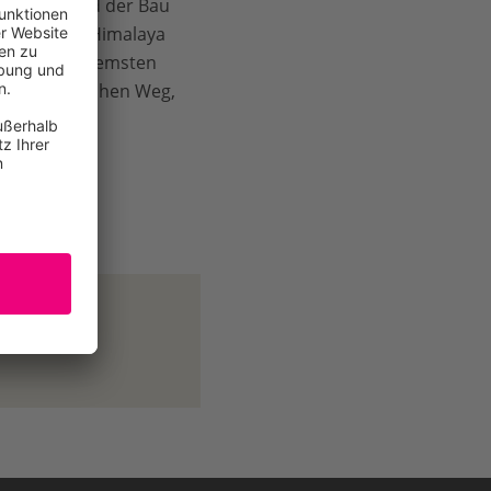
isierung und der Bau
er östliche Himalaya
n Weg ungebremsten
eltfreundlichen Weg,