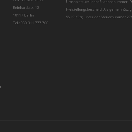
Umsatzsteuer-Identifikationsnummer:
Reinhardtstr. 18
Freistellungsbescheid: Als gemeinnützig
10117 Berlin
§5 I 9 KStg. unter der Steuernummer 2
Tel.: 030-311 777 700
n