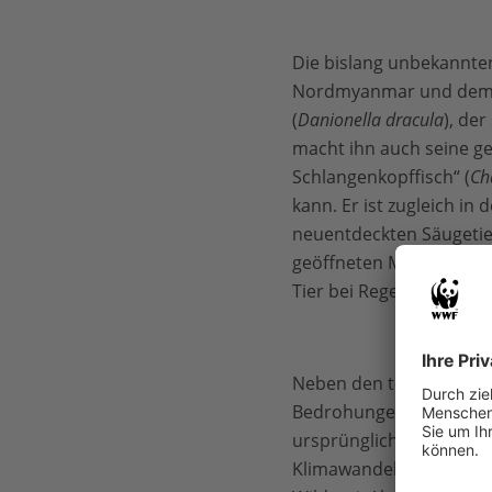
Die bislang unbekannten
Nordmyanmar und dem süd
(
Danionella dracula
), de
macht ihn auch seine ge
Schlangenkopffisch“ (
Ch
kann. Er ist zugleich in
neuentdeckten Säugetier
geöffneten Mini-Nase a
Tier bei Regenfall steti
Neben den teilweise sk
Bedrohungen, denen die
ursprünglichen Lebensr
Klimawandel aus, gefol