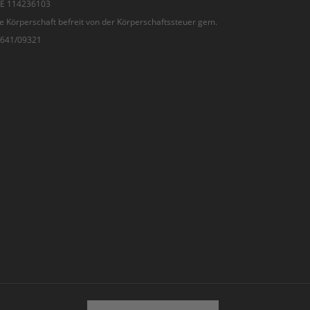
 DE 114236103
e Körperschaft befreit von der Körperschaftssteuer gem.
7/641/09321