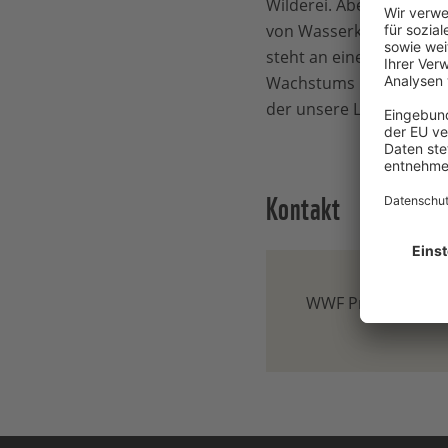
Wilderei. Aber auch de
von Wasserkraftwerken e
steht an einem Scheide
Wachstums mit fatalen 
der unsere Lebensgrundl
Kontakt
WWF Presse-Team