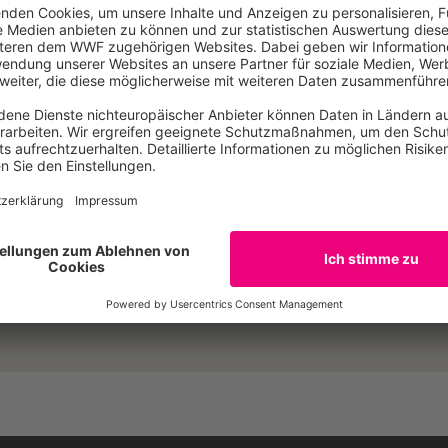
r Bergbau, Luftverschmutzung durch zunehmende Industrial
rhöhe den Druck auf die empfindliche Flora und Fauna. „D
weg. Die Regierungen müssen sich entscheiden, ob sie de
Folgen für Mensch und Natur gehen wollen, oder einen umw
agen nicht zerstört“, so Stefan Ziegler vom WWF.
E-Mail