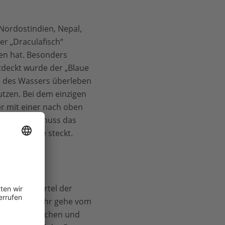
Nordostindien, Nepal,
er „Draculafisch“
en hat. Besonders
tdeckt wurde der „Blaue
lb des Wassers überleben
utzen. Bei dem einzigen
er mit einer nach oben
hmlichkeit muss das
hen die Knie steckt.
e immensen
nd ein Viertel der
 größte Gefahr gehe vom
von Ackerflächen und