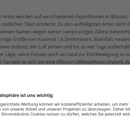
 Arten wurden auf verschiedenen Expeditionen in Bhutan, 
lichen Tibet entdeckt. Zu den auffälligsten Arten zählt d
r seinen Namen wegen seiner vampirartigen Zähne bekomm
ringe Größe von maximal 1,6 Zentimetern. Ebenfalls neuen
anna andrao
), der Luft atmen und bis zu vier Tage außerha
 der Lage, seine Flossen auch an Land zur Fortbewegung zu n
 handelt es sich um eine Affenart (
Rhinopithecus strykeri
), d
uskommen muss. Bedingt durch diese evolutionäre Unanne
g niesen, weshalb er seinen Kopf bei schlechtem Wetter zwisc
urrilen Neuentdeckungen unterstreicht der Bericht auch di
 Ökosysteme am Dach der Welt ausgesetzt sind. Nur noch ru
äume der Region könnten als intakt eingestuft werden. Die
gt von Bevölkerungswachstum, Abholzung, der Ausbreitung 