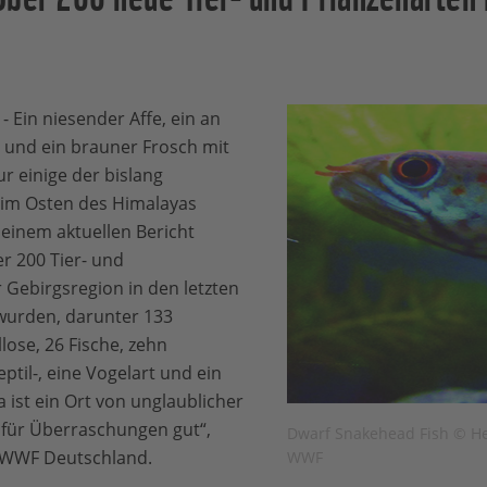
 Ein niesender Affe, ein an
 und ein brauner Frosch mit
r einige der bislang
 im Osten des Himalayas
einem aktuellen Bericht
r 200 Tier- und
r Gebirgsregion in den letzten
wurden, darunter 133
lose, 26 Fische, zehn
til-, eine Vogelart und ein
 ist ein Ort von unglaublicher
 für Überraschungen gut“,
Dwarf Snakehead Fish © He
m WWF Deutschland.
WWF