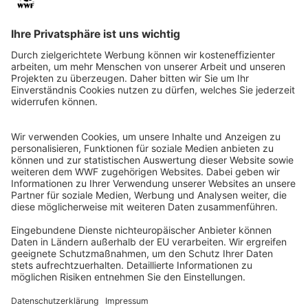
QR-CODE FÜR BANKING-APP
WWF Deutschland
Reinhardtstr. 18
10117 Berlin
Tel.: 030-311 777 700
Ihre Spende kann steuerlich geltend gemacht werden
Registriert als Stiftung WWF Deutschland, Senatsverwaltung für
Justiz Berlin, Az: 3416/976/2
Umsatzsteuer-Identifikationsnummer: DE 114236103
Freistellungsbescheid: Als gemeinnützige Körperschaft befreit
von der Körperschaftssteuer gem. §5 I 9 KStg. unter der
Steuernummer 27/641/09321
© WWF Deutschland 2026