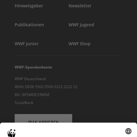
Hinweisgeber
Newsletter
Publikationen
WWF Jugend
WWF Junior
WWF Shop
WWF-Spendenkonto
WWF Deutschland
IBAN: DE06 5502 0500 0222 2222 22
BIC: BFSWDE33MNZ
SozialBank
IBAN KOPIEREN