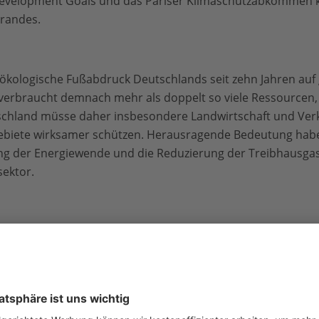
evelopment Goals und das Pariser Klimaschutzabkommen kla
Brandes.
 ökologische Fußabdruck Deutschlands seit zehn Jahren auf
verbraucht demnach mehr als doppelt so viele Ressourcen, 
chland müsse daher insbesondere Landwirtschaft und Verk
ebiete wirksamer schützen. Herausragende Bedeutung hab
ng der Energiewende und die Reduzierung der Treibhausga
ektor.
he Politik derzeit gänzlich andere Signale aus. Der Klimasc
Das bezeichnet der WWF als einen „gravierenden, politisch
 sei „nichts mehr zu lesen“, obwohl die Bundesrepublik, we
st nehme, bis spätestens 2035 aus dieser Form der Strome
erung und Reformierung der Fleischproduktion werde nicht 