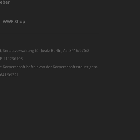
eber
WWF Shop
, Senatsverwaltung für Justiz Berlin, Az: 3416/976/2
 DE 114236103
e Körperschaft befreit von der Körperschaftssteuer gem.
7/641/09321