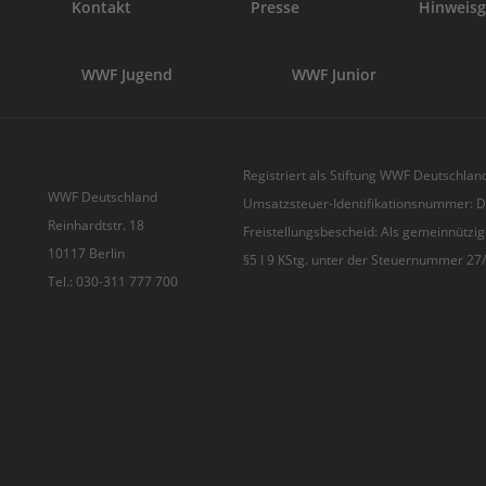
Kontakt
Presse
Hinweisg
WWF Jugend
WWF Junior
Registriert als Stiftung WWF Deutschland
WWF Deutschland
Umsatzsteuer-Identifikationsnummer:
Reinhardtstr. 18
Freistellungsbescheid: Als gemeinnützig
10117 Berlin
§5 I 9 KStg. unter der Steuernummer 2
Tel.: 030-311 777 700