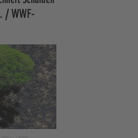
15. / WWF-
 Poliza / WWF