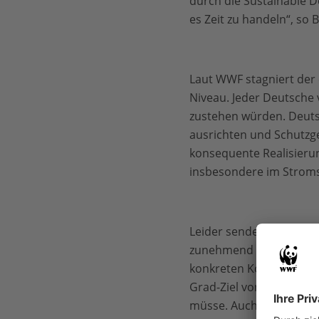
durch die Sustainable D
es Zeit zu handeln“, so 
Laut WWF stagniert der
Niveau. Jeder Deutsche 
zustehen würden. Deuts
ausrichten und Schutzg
konsequente Realisieru
insbesondere im Stroms
Leider sende die deutsc
zunehmend abgespeckt. 
konkreten Kohleausstieg
Grad-Ziel von Paris ern
müsse. Auch die Reduzi