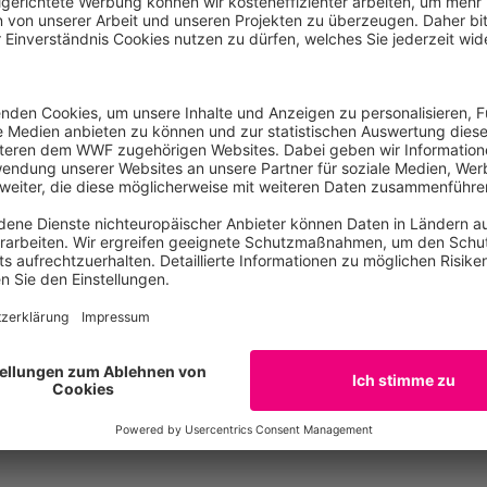
hutzgesichtspunkten - eine nachhaltige Agrar-Wende für Deu
 sektorspezifische Gesetzgebung, die dann nicht nur den Kli
iele für Biologische Vielfalt und Landnutzung umfasst“, f
aschutzplan weiter aufzuweichen, sollten sich alle Ministeri
eibhausgasminderungsziele bis 2050 festlegen. Damit wäre 
eit gegeben und das ewige Schwarze-Peter-Spiel könnte auf
Welterschöpfungstag
(Overshoot Day) gehen auf das Konz
r ausweist, wie viel Fläche benötigt wird, um alle Ressourc
u gewährleisten.