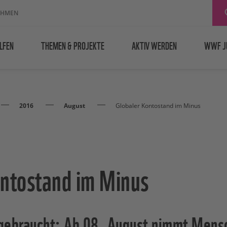
EHMEN
LFEN
THEMEN & PROJEKTE
AKTIV WERDEN
WWF J
2016
August
Globaler Kontostand im Minus
ontostand im Minus
gebraucht: Ab 08. August nimmt Mensc