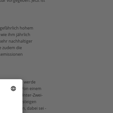
r vorgegeben. Jetzt ist
 gefährlich hohem
wie ihm jährlich
ehr nachhaltiger
e zudem die
semissionen
hutzplan 2050 werde
en Fehler“. Von einem
nn sie das Unter-Zwei-
rzeugung aussteigen
angegangen, dabei sei -