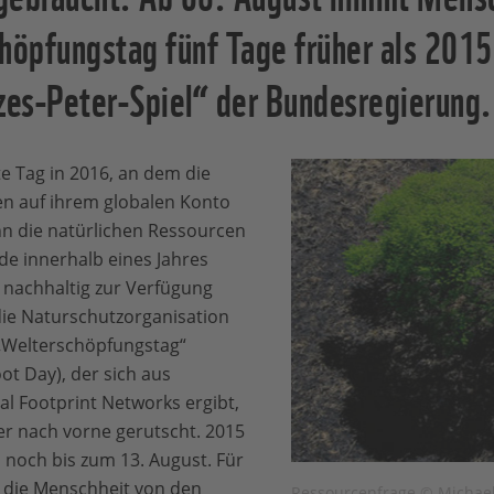
chöpfungstag fünf Tage früher als 20
zes-Peter-Spiel“ der Bundesregierung.
te Tag in 2016, an dem die
n auf ihrem globalen Konto
nn die natürlichen Ressourcen
de innerhalb eines Jahres
 nachhaltig zur Verfügung
 die Naturschutzorganisation
 „Welterschöpfungstag“
ot Day), der sich aus
l Footprint Networks ergibt,
r nach vorne gerutscht. 2015
 noch bis zum 13. August. Für
t die Menschheit von den
Ressourcenfrage © Michael