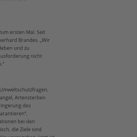
zum ersten Mal. Seit
berhard Brandes. „Wir
 leben und zu
ausforderung nicht
.“
d Umweltschutzfragen.
angel, Artensterben
ringerung des
arantieren“,
tionen bei den
ch, die Ziele sind