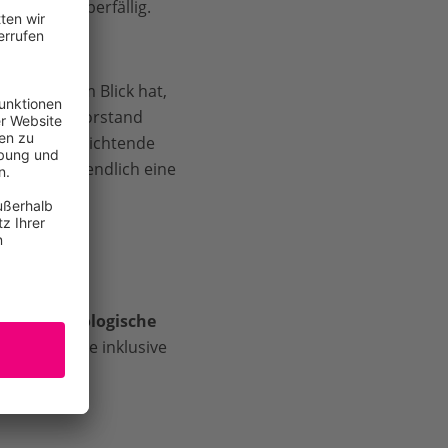
tschland überfällig.
maschutz im Blick hat,
ordert WWF-Vorstand
en auf verpflichtende
dann auch endlich eine
hören.“
ept des
Ökologische
enbedürfnisse inklusive