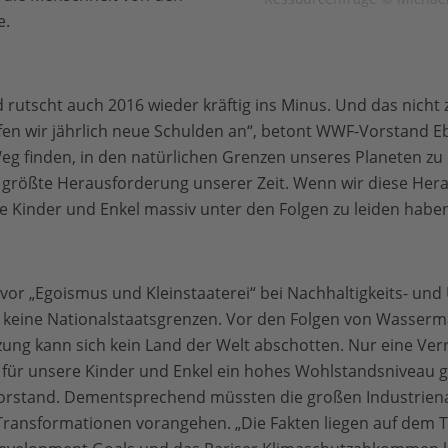
e.
 rutscht auch 2016 wieder kräftig ins Minus. Und das nicht 
fen wir jährlich neue Schulden an“, betont WWF-Vorstand E
g finden, in den natürlichen Grenzen unseres Planeten zu
ie größte Herausforderung unserer Zeit. Wenn wir diese Her
 Kinder und Enkel massiv unter den Folgen zu leiden haben
vor „Egoismus und Kleinstaaterei“ bei Nachhaltigkeits- un
 keine Nationalstaatsgrenzen. Vor den Folgen von Wasserm
ng kann sich kein Land der Welt abschotten. Nur eine Ver
für unsere Kinder und Enkel ein hohes Wohlstandsniveau g
orstand. Dementsprechend müssten die großen Industriena
ansformationen vorangehen. „Die Fakten liegen auf dem Tis