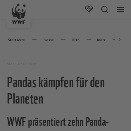
Startseite
Presse
2016
März
Pand
Stand: 07.03.2016
Pandas kämpfen für den
Planeten
WWF präsentiert zehn Panda-