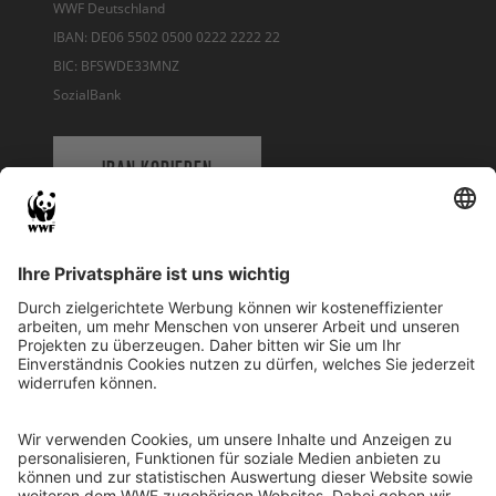
WWF Deutschland
IBAN: DE06 5502 0500 0222 2222 22
BIC: BFSWDE33MNZ
SozialBank
IBAN KOPIEREN
QR-CODE FÜR BANKING-APP
WWF Deutschland
Reinhardtstr. 18
10117 Berlin
Tel.: 030-311 777 700
Ihre Spende kann steuerlich geltend gemacht werden