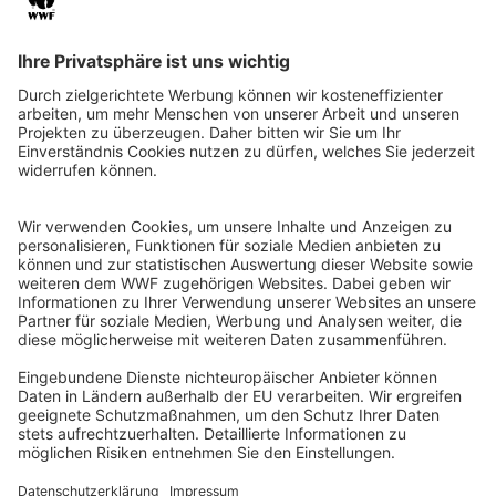
QR-CODE FÜR BANKING-APP
WWF Deutschland
Reinhardtstr. 18
10117 Berlin
Tel.: 030-311 777 700
Ihre Spende kann steuerlich geltend gemacht werden
Registriert als Stiftung WWF Deutschland, Senatsverwaltung für
Justiz Berlin, Az: 3416/976/2
Umsatzsteuer-Identifikationsnummer: DE 114236103
Freistellungsbescheid: Als gemeinnützige Körperschaft befreit
von der Körperschaftssteuer gem. §5 I 9 KStg. unter der
Steuernummer 27/641/09321
© WWF Deutschland 2026