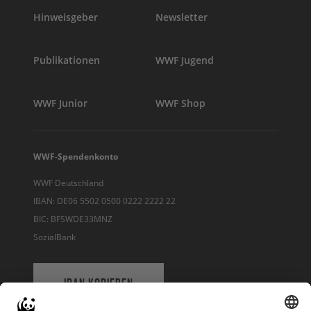
Hinweisgeber
Newsletter
Publikationen
WWF Jugend
WWF Junior
WWF Shop
WWF-Spendenkonto
WWF Deutschland
IBAN: DE06 5502 0500 0222 2222 22
BIC: BFSWDE33MNZ
SozialBank
IBAN KOPIEREN