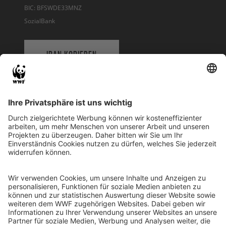
BIC: BFSWDE33MNZ
SozialBank
IBAN KOPIEREN
QR-CODE FÜR BANKING-APP
WWF Deutschland
Reinhardtstr. 18
10117 Berlin
Tel.: 030-311 777 700
Ihre Spende kann steuerlich geltend gemacht werden
Registriert als Stiftung WWF Deutschland, Senatsverwaltung für
Justiz Berlin, Az: 3416/976/2