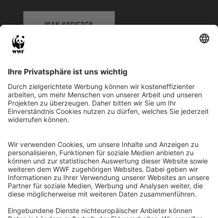
IBAN KOPIEREN
QR-CODE FÜR BANKING-APP
WWF Deutschland
Reinhardtstr. 18
10117 Berlin
Tel.: 030-311 777 700
Ihre Spende kann steuerlich geltend gemacht werden
Registriert als Stiftung WWF Deutschland, Senatsverwaltung für
Justiz Berlin, Az: 3416/976/2
Umsatzsteuer-Identifikationsnummer: DE 114236103
Freistellungsbescheid: Als gemeinnützige Körperschaft befreit