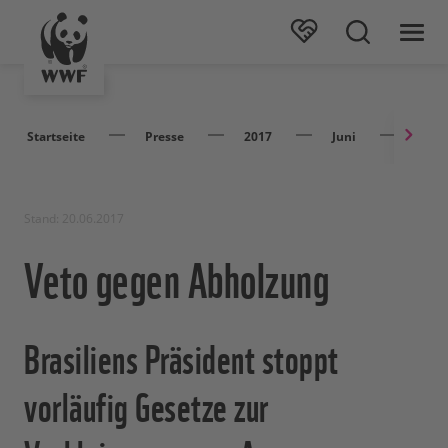
Startseite
Presse
2017
Juni
Veto 
Stand: 20.06.2017
Veto gegen Abholzung
Brasiliens Präsident stoppt
vorläufig Gesetze zur