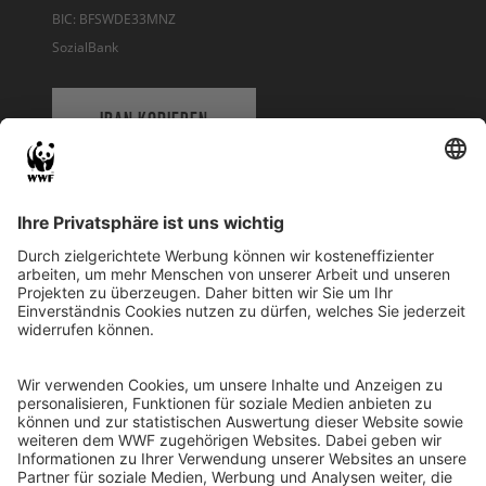
BIC: BFSWDE33MNZ
SozialBank
IBAN KOPIEREN
QR-CODE FÜR BANKING-APP
WWF Deutschland
Reinhardtstr. 18
10117 Berlin
Tel.: 030-311 777 700
Ihre Spende kann steuerlich geltend gemacht werden
Registriert als Stiftung WWF Deutschland, Senatsverwaltung für
Justiz Berlin, Az: 3416/976/2