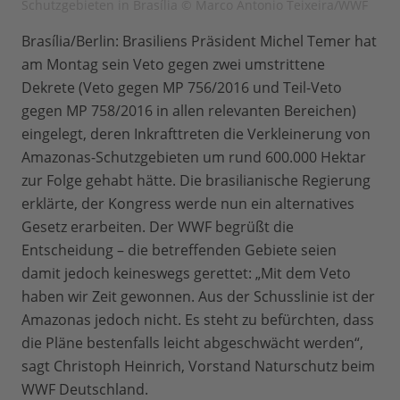
Schutzgebieten in Brasília © Marco Antonio Teixeira/WWF
Brasília/Berlin: Brasiliens Präsident Michel Temer hat
am Montag sein Veto gegen zwei umstrittene
Dekrete (Veto gegen MP 756/2016 und Teil-Veto
gegen MP 758/2016 in allen relevanten Bereichen)
eingelegt, deren Inkrafttreten die Verkleinerung von
Amazonas-Schutzgebieten um rund 600.000 Hektar
zur Folge gehabt hätte. Die brasilianische Regierung
erklärte, der Kongress werde nun ein alternatives
Gesetz erarbeiten. Der WWF begrüßt die
Entscheidung – die betreffenden Gebiete seien
damit jedoch keineswegs gerettet: „Mit dem Veto
haben wir Zeit gewonnen. Aus der Schusslinie ist der
Amazonas jedoch nicht. Es steht zu befürchten, dass
die Pläne bestenfalls leicht abgeschwächt werden“,
sagt Christoph Heinrich, Vorstand Naturschutz beim
WWF Deutschland.