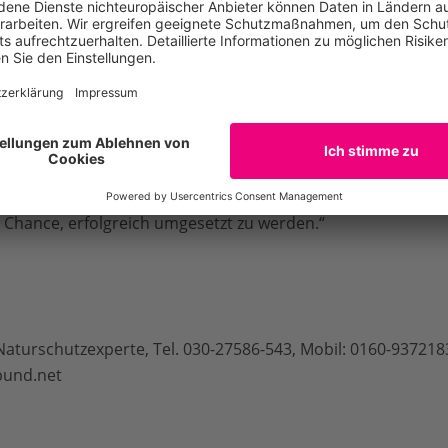
 Naturschutz Deutschland beim WWF: „Die finanzielle Ausstatt
ne muss sich die Bundesregierung für die Einrichtung ein
bräuchten wir allein 1,4 Milliarden Euro jährlich zur Umset
 nur in Deutschland. Beim Bau und der Unterhaltung von B
rantwortung übernehmen und mindestens ein Prozent der In
ttenen Lebensräume zur Verfügung stellen. Und der eigentli
logische Vielfalt, muss auf mindestens 50 Mio. Euro pro J
e Chance, erfolgreich umgesetzt zu werden.“
urschutzexperte, Tel. 030-27586-543, Mobil: 0160-9372183
und.net