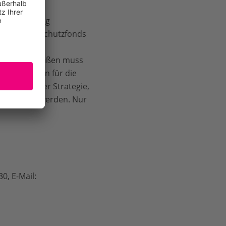
ung ist völlig
es EU-Naturschutzfonds
zung der EU-
undesfernstraßen muss
vestitionen für die
che Topf der Strategie,
ahr erhöht werden. Nur
0, E-Mail: