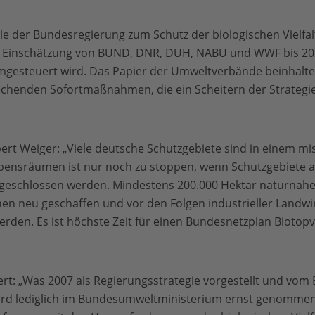
ele der Bundesregierung zum Schutz der biologischen Vielfal
r Einschätzung von BUND, DNR, DUH, NABU und WWF bis 202
gesteuert wird. Das Papier der Umweltverbände beinhaltet
echenden Sofortmaßnahmen, die ein Scheitern der Strategi
t Weiger: „Viele deutsche Schutzgebiete sind in einem mi
ebensräumen ist nur noch zu stoppen, wenn Schutzgebiete 
geschlossen werden. Mindestens 200.000 Hektar naturna
nen neu geschaffen und vor den Folgen industrieller Landwi
rden. Es ist höchste Zeit für einen Bundesnetzplan Biotop
rt: „Was 2007 als Regierungsstrategie vorgestellt und vom
ird lediglich im Bundesumweltministerium ernst genommen