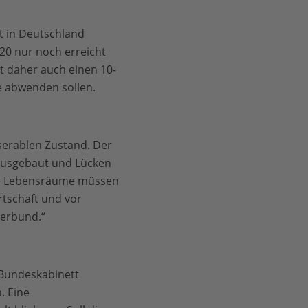
t in Deutschland
0 nur noch erreicht
 daher auch einen 10-
e abwenden sollen.
serablen Zustand. Der
ausgebaut und Lücken
he Lebensräume müssen
rtschaft und vor
verbund.“
 Bundeskabinett
. Eine