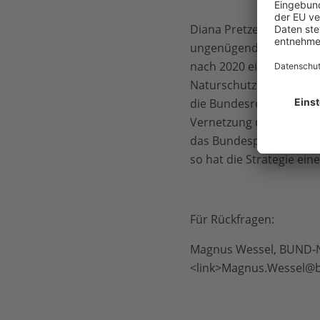
Diana Pretzell, Leiterin
ungenügend. Auf EU-Ebe
nach 2020 einsetzen. So 
Naturschutzrichtlinien
die Bundesregierung Ve
Vernetzung der zerschni
das Bundesprogramm bio
so hat die Strategie ein
Für Rückfragen:
Magnus Wessel, BUND-Nat
<link>
Magnus.Wessel@b