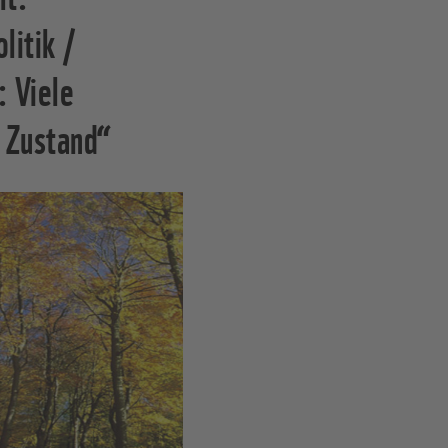
litik /
 Viele
 Zustand“