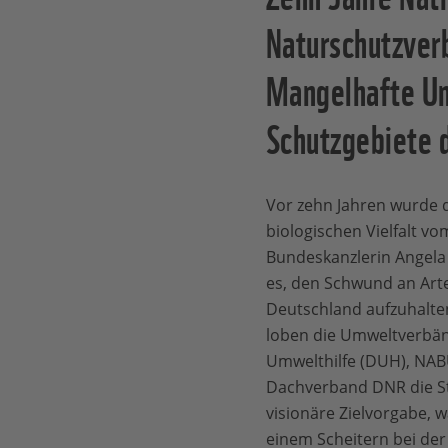
Naturschutzverb
Mangelhafte Um
Schutzgebiete 
Vor zehn Jahren wurde d
biologischen Vielfalt v
Bundeskanzlerin Angela M
es, den Schwund an Ar
Deutschland aufzuhalten
loben die Umweltverbä
Umwelthilfe (DUH), NA
Dachverband DNR die St
visionäre Zielvorgabe, w
einem Scheitern bei der