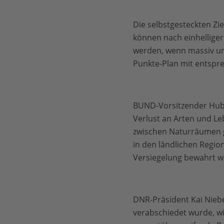
Die selbstgesteckten Zi
können nach einhellige
werden, wenn massiv um
Punkte-Plan mit entspr
BUND-Vorsitzender Huber
Verlust an Arten und L
zwischen Naturräumen 
in den ländlichen Regio
Versiegelung bewahrt we
DNR-Präsident Kai Niebe
verabschiedet wurde, w