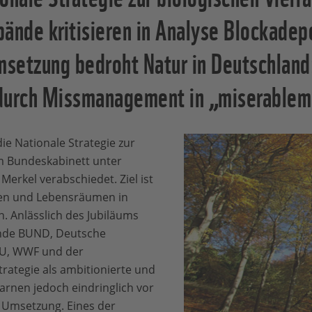
ände kritisieren in Analyse Blockadepo
setzung bedroht Natur in Deutschland:
durch Missmanagement in „miserablem
ie Nationale Strategie zur
om Bundeskabinett unter
erkel verabschiedet. Ziel ist
ten und Lebensräumen in
. Anlässlich des Jubiläums
nde BUND, Deutsche
BU, WWF und der
rategie als ambitionierte und
arnen jedoch eindringlich vor
 Umsetzung. Eines der