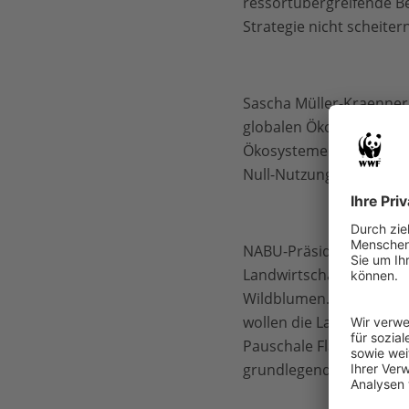
ressortübergreifende Be
Strategie nicht scheite
Sascha Müller-Kraenner,
globalen Ökosysteme auf
Ökosysteme geht. So feh
Null-Nutzungszonen und 
NABU-Präsident Olaf Tsc
Landwirtschaft. Insekten
Wildblumen. Die Struktu
wollen die Landwirte be
Pauschale Flächenprämi
grundlegende Reform der