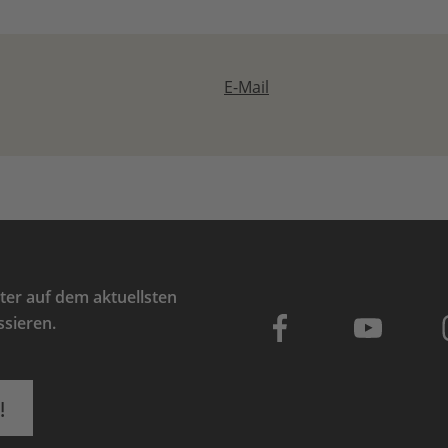
E-Mail
er auf dem aktuellsten
ssieren.
!