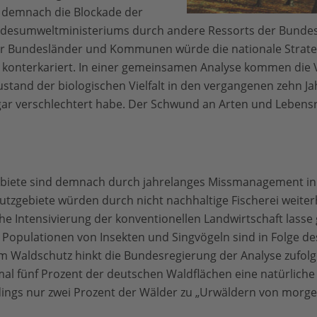
t demnach die Blockade der
desumweltministeriums durch andere Ressorts der Bundes
er Bundesländer und Kommunen würde die nationale Strate
 konterkariert. In einer gemeinsamen Analyse kommen die
ustand der biologischen Vielfalt in den vergangenen zehn Ja
gar verschlechtert habe. Der Schwund an Arten und Lebens
ebiete sind demnach durch jahrelanges Missmanagement in
tzgebiete würden durch nicht nachhaltige Fischerei weite
che Intensivierung der konventionellen Landwirtschaft lasse
 Populationen von Insekten und Singvögeln sind in Folge d
 Waldschutz hinkt die Bundesregierung der Analyse zufolge h
mal fünf Prozent der deutschen Waldflächen eine natürliche
rdings nur zwei Prozent der Wälder zu „Urwäldern von morge