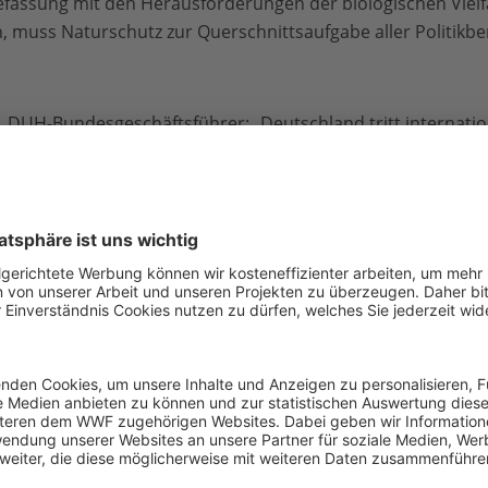
fassung mit den Herausforderungen der biologischen Vielfalt
rn, muss Naturschutz zur Querschnittsaufgabe aller Politikb
 DUH-Bundesgeschäftsführer: „Deutschland tritt internation
, aber zuhause fehlt schlicht der ernsthafte Wille, wenn e
len für Nord- und Ostsee selbst in Schutzgebieten klare V
naturverträgliche Fischerei müssen endlich Realität werde
himpke: „Ein Haupttreiber des Artenschwunds in Deutschland
 und Vögeln fehlt die Nahrung, weil kein Platz ist für Hecke
rvielfalt muss erhöht und der Einsatz von Pestiziden massi
i ihrem Engagement unterstützen und für ihre Naturschutzl
en sollen der Vergangenheit angehören. Voraussetzung dafü
 EU-Agrarpolitik.“