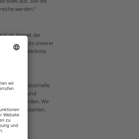
 blieb aus. Soll die
ereiche werden.“
al als Anwalt der
s um den Schutz unserer
orgaben und Verbote.
n.“
 ist die industrielle
n, Sträucher und
v gesenkt werden. Wir
eistungen bezahlen.
r ist eine