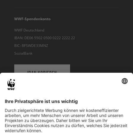
WWF-Spendenkonto
WWF Deutschland
IBAN: DE06 5502 0500 0222 2222 22
BIC: BFSWDE33MNZ
SozialBank
IBAN KOPIEREN
QR-CODE FÜR BANKING-APP
WWF Deutschland
Reinhardtstr. 18