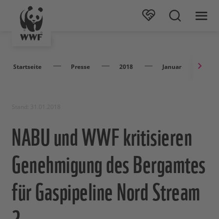
Startseite
Presse
2018
Januar
NA
Stand: 31.01.2018
NABU und WWF kritisieren
Genehmigung des Bergamtes
für Gaspipeline Nord Stream
2