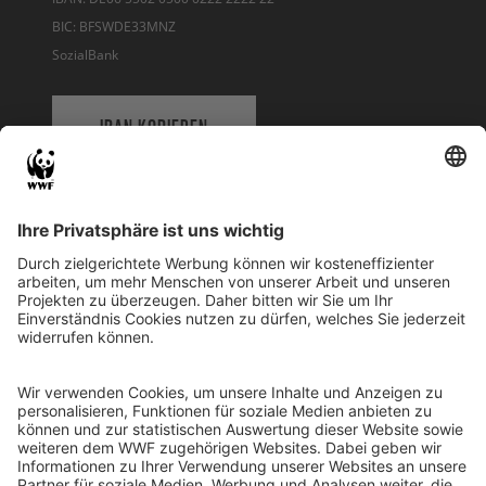
BIC: BFSWDE33MNZ
SozialBank
IBAN KOPIEREN
QR-CODE FÜR BANKING-APP
WWF Deutschland
Reinhardtstr. 18
10117 Berlin
Tel.: 030-311 777 700
Ihre Spende kann steuerlich geltend gemacht werden
Registriert als Stiftung WWF Deutschland, Senatsverwaltung für
Justiz Berlin, Az: 3416/976/2