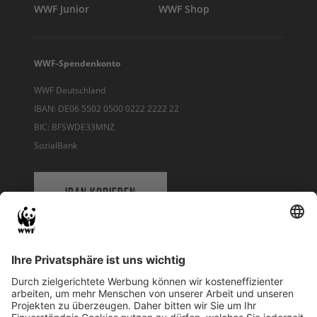
WWF Junior
WWF Shop
WWF-Spendenkonto
WWF Deutschland
IBAN: DE06 5502 0500 0222 2222 22
BIC: BFSWDE33MNZ
SozialBank
IBAN KOPIEREN
QR-CODE FÜR BANKING-APP
WWF Deutschland