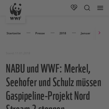
Startseite
Presse
2018
Januar
NA
Stand: 11.01.2018
NABU und WWF: Merkel,
Seehofer und Schulz müssen
Gaspipeline-Projekt Nord
Stream 2 stoppen