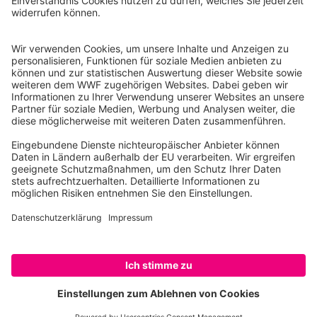
Reinhardtstr. 18
10117 Berlin
Tel.: 030-311 777 700
Ihre Spende kann steuerlich geltend gemacht werden
Registriert als Stiftung WWF Deutschland, Senatsverwaltung für
Justiz Berlin, Az: 3416/976/2
Umsatzsteuer-Identifikationsnummer: DE 114236103
Freistellungsbescheid: Als gemeinnützige Körperschaft befreit
von der Körperschaftssteuer gem. §5 I 9 KStg. unter der
Steuernummer 27/641/09321
© WWF Deutschland 2026
SPENDEN