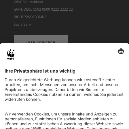
WWF Deutschland
IBAN: DE06 5502 0500 0222 2222 22
BIC: BFSWDE33MNZ
SozialBank
IBAN KOPIEREN
QR-CODE FÜR BANKING-APP
WWF Deutschland
Reinhardtstr. 18
10117 Berlin
Tel.: 030-311 777 700
Ihre Spende kann steuerlich geltend gemacht werden
Registriert als Stiftung WWF Deutschland, Senatsverwaltung für