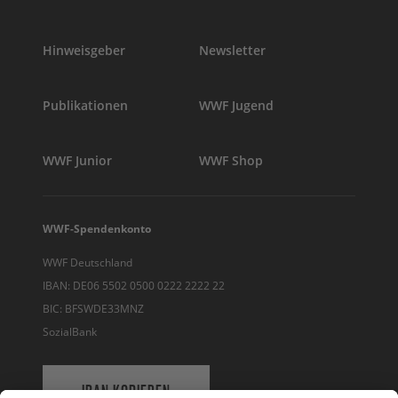
Hinweisgeber
Newsletter
Publikationen
WWF Jugend
WWF Junior
WWF Shop
WWF-Spendenkonto
WWF Deutschland
IBAN: DE06 5502 0500 0222 2222 22
BIC: BFSWDE33MNZ
SozialBank
IBAN KOPIEREN