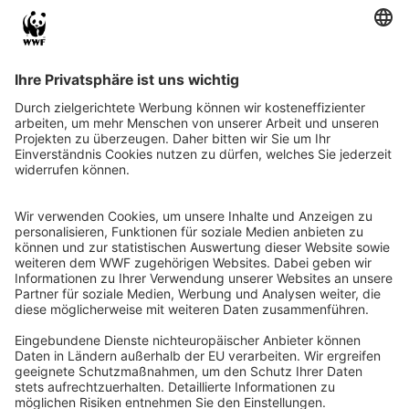
QR-CODE FÜR BANKING-APP
WWF Deutschland
Reinhardtstr. 18
10117 Berlin
Tel.: 030-311 777 700
Ihre Spende kann steuerlich geltend gemacht werden
Registriert als Stiftung WWF Deutschland, Senatsverwaltung für
Justiz Berlin, Az: 3416/976/2
Umsatzsteuer-Identifikationsnummer: DE 114236103
Freistellungsbescheid: Als gemeinnützige Körperschaft befreit
von der Körperschaftssteuer gem. §5 I 9 KStg. unter der
Steuernummer 27/641/09321