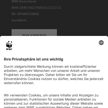
WWF Deutschland
IBAN: DE06 5502 0500 0222 2222 22
BIC: BFSWDE33MNZ
SozialBank
IBAN KOPIEREN
QR-CODE FÜR BANKING-APP
WWF Deutschland
Reinhardtstr. 18
10117 Berlin
Tel.: 030-311 777 700
Ihre Spende kann steuerlich geltend gemacht werden
Registriert als Stiftung WWF Deutschland, Senatsverwaltung für